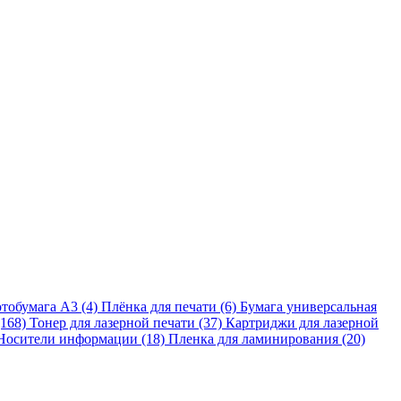
тобумага A3 (4)
Плёнка для печати (6)
Бумага универсальная
(168)
Тонер для лазерной печати (37)
Картриджи для лазерной
Носители информации (18)
Пленка для ламинирования (20)