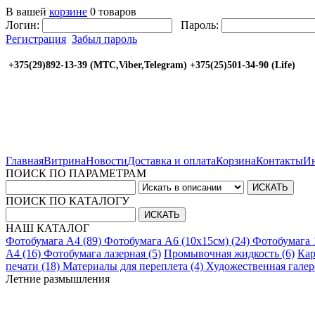
В вашей
корзине
0 товаров
Логин:
Пароль:
Регистрация
Забыл пароль
+375(29)892-13-39 (МТС,Viber,Telegram) +375(25
Главная
Витрина
Новости
Доставка и оплата
Корзина
Контакты
Ин
ПОИСК ПО ПАРАМЕТРАМ
ПОИСК ПО КАТАЛОГУ
НАШ КАТАЛОГ
Фотобумага A4 (89)
Фотобумага A6 (10х15см) (24)
Фотобумага 
A4 (16)
Фотобумага лазерная (5)
Промывочная жидкость (6)
Кар
печати (18)
Материалы для переплета (4)
Художественная галере
Летние размышления