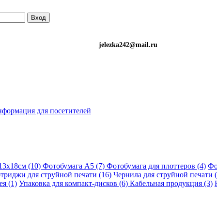
Вход
)501-34-90 (Life) jelezka242@mail.ru
формация для посетителей
13х18см (10)
Фотобумага A5 (7)
Фотобумага для плоттеров (4)
Фо
триджи для струйной печати (16)
Чернила для струйной печати 
я (1)
Упаковка для компакт-дисков (6)
Кабельная продукция (3)