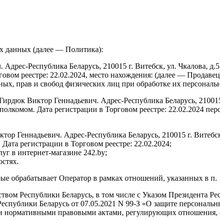
х данных (далее — Политика):
 Адрес-Республика Беларусь, 210015 г. Витебск, ул. Чкалова, д
говом реестре: 22.02.2024, место нахождения: (далее — Продав
ных, прав и свобод физических лиц при обработке их персональ
ирдюк Виктор Геннадьевич. Адрес-Республика Беларусь, 210015 г
олкомом. Дата регистрации в Торговом реестре: 22.02.2024 пе
р Геннадьевич. Адрес-Республика Беларусь, 210015 г. Витебск,
Дата регистрации в Торговом реестре: 22.02.2024;
уг в интернет-магазине 242.by;
стях.
рые обрабатывает Оператор в рамках отношений, указанных в п. 1
ством Республики Беларусь, в том числе с Указом Президента Ре
публики Беларусь от 07.05.2021 N 99-З «О защите персональных
 нормативными правовыми актами, регулирующих отношения, с