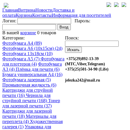
Главная
Витрина
Новости
Доставка и
оплата
Корзина
Контакты
Информация для посетителей
Логин:
Пароль:
Вход
В вашей
корзине
0 товаров
Категории:
Поиск:
Фотобумага A4 (89)
Фотобумага A6 (10х15см) (24)
Фотобумага 13х18см (10)
Фотобумага A5 (7)
Фотобумага
+375(29)892-13-39
для плоттеров (4)
Фотобумага
(МТС,Viber,Telegram)
A3 (4)
Плёнка для печати (6)
+375(25)501-34-90 (Life)
Бумага универсальная A4 (16)
Фотобумага лазерная (5)
jelezka242@mail.ru
Промывочная жидкость (6)
Картриджи для струйной
печати (16)
Чернила для
струйной печати (168)
Тонер
для лазерной печати (37)
Картриджи для лазерной
печати (18)
Материалы для
переплета (4)
Художественная
галерея (1)
Упаковка для