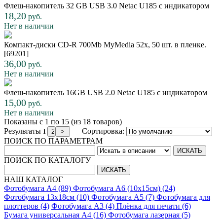
Флеш-накопитель 32 GB USB 3.0 Netac U185 с индикатором
18,20
руб.
Нет в наличии
Компакт-диски CD-R 700Mb MyMedia 52x, 50 шт. в пленке.
[69201]
36,00
руб.
Нет в наличии
Флеш-накопитель 16GB USB 2.0 Netac U185 с индикатором
15,00
руб.
Нет в наличии
Показаны с 1 по 15 (из 18 товаров)
Результаты
Сортировка:
1
ПОИСК ПО ПАРАМЕТРАМ
ПОИСК ПО КАТАЛОГУ
НАШ КАТАЛОГ
Фотобумага A4 (89)
Фотобумага A6 (10х15см) (24)
Фотобумага 13х18см (10)
Фотобумага A5 (7)
Фотобумага для
плоттеров (4)
Фотобумага A3 (4)
Плёнка для печати (6)
Бумага универсальная A4 (16)
Фотобумага лазерная (5)