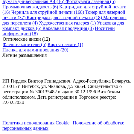
Бумага универсальная A4 (16)
Фотобумага лазерная (5)
Промывочная жидкость (6)
Картриджи для струйной печати
(16)
Чернила для струйной печати (168)
Тонер для лазерной
печати (37)
Картриджи для лазерной печати (18)
Материалы
для переплета (4)
Художественная галерея (1)
Упаковка для
компакт-дисков (6)
Кабельная продукция (3)
Носители
информации (18)
Оптические диски (12)
Флеш-накопители (5)
Карты памяти (1)
Пленка для ламинирования (20)
Летние размышления
ИП Гирдюк Виктор Геннадьевич. Адрес-Республика Беларусь,
210015 г. Витебск, ул. Чкалова, д.5 кв.64. Свидетельство о
регистрации № 300135482 выдано 30.12.1996 Витебским
облисполкомом. Дата регистрации в Торговом реестре:
22.02.2024
Политика использования Cookie
|
Положение об обработке
персональных данных