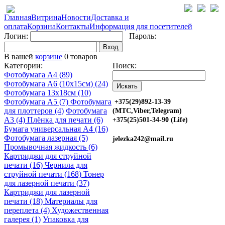
Главная
Витрина
Новости
Доставка и
оплата
Корзина
Контакты
Информация для посетителей
Логин:
Пароль:
Вход
В вашей
корзине
0 товаров
Категории:
Поиск:
Фотобумага A4 (89)
Фотобумага A6 (10х15см) (24)
Фотобумага 13х18см (10)
Фотобумага A5 (7)
Фотобумага
+375(29)892-13-39
для плоттеров (4)
Фотобумага
(МТС,Viber,Telegram)
A3 (4)
Плёнка для печати (6)
+375(25)501-34-90 (Life)
Бумага универсальная A4 (16)
Фотобумага лазерная (5)
jelezka242@mail.ru
Промывочная жидкость (6)
Картриджи для струйной
печати (16)
Чернила для
струйной печати (168)
Тонер
для лазерной печати (37)
Картриджи для лазерной
печати (18)
Материалы для
переплета (4)
Художественная
галерея (1)
Упаковка для