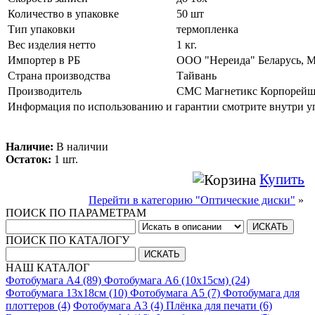
Количество в упаковке
50 шт
Тип упаковки
термопленка
Вес изделия нетто
1 кг.
Импортер в РБ
ООО "Нереида" Беларусь, Ми
Страна производства
Тайвань
Производитель
СМС Магнетикс Корпорейшн 
Информация по использованию и гарантии смотрите внутри у
Наличие:
В наличии
Остаток:
1 шт.
Купить
Перейти в категорию "Оптические диски"
»
ПОИСК ПО ПАРАМЕТРАМ
ПОИСК ПО КАТАЛОГУ
НАШ КАТАЛОГ
Фотобумага A4 (89)
Фотобумага A6 (10х15см) (24)
Фотобумага 13х18см (10)
Фотобумага A5 (7)
Фотобумага для
плоттеров (4)
Фотобумага A3 (4)
Плёнка для печати (6)