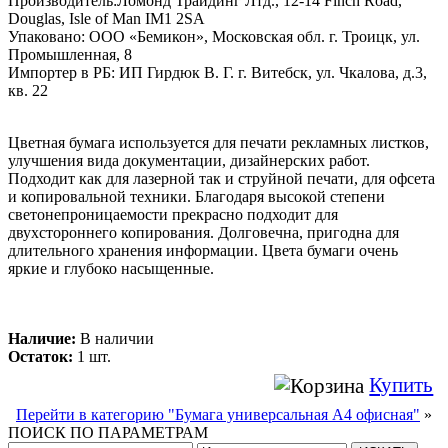
Производитель:Ломонд Трайдинг Лтд., 12-14 Finch Road,
Douglas, Isle of Man IM1 2SA
Упаковано: ООО «Бемикон», Московская обл. г. Троицк, ул.
Промышленная, 8
Импортер в РБ: ИП Гирдюк В. Г. г. Витебск, ул. Чкалова, д.3,
кв. 22
Цветная бумага используется для печати рекламных листков,
улучшения вида документации, дизайнерских работ.
Подходит как для лазерной так и струйной печати, для офсета
и копировальной техники. Благодаря высокой степени
светонепроницаемости прекрасно подходит для
двухстороннего копирования. Долговечна, пригодна для
длительного хранения информации. Цвета бумаги очень
яркие и глубоко насыщенные.
Наличие:
В наличии
Остаток:
1 шт.
Купить
Перейти в категорию "Бумага универсальная A4 офисная"
»
ПОИСК ПО ПАРАМЕТРАМ