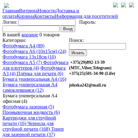
Главная
Витрина
Новости
Доставка и
оплата
Корзина
Контакты
Информация для посетителей
Логин:
Пароль:
Вход
В вашей
корзине
0 товаров
Категории:
Поиск:
Фотобумага A4 (89)
Фотобумага A6 (10х15см) (24)
Фотобумага 13х18см (10)
Фотобумага A5 (7)
Фотобумага
+375(29)892-13-39
для плоттеров (4)
Фотобумага
(МТС,Viber,Telegram)
A3 (4)
Плёнка для печати (6)
+375(25)501-34-90 (Life)
Бумага универсальная A4 (16)
Бумага универсальная A4
jelezka242@mail.ru
самоклеящаяся (12)
Бумага универсальная A4
офисная (4)
Фотобумага лазерная (5)
Промывочная жидкость (6)
Картриджи для струйной
печати (16)
Чернила для
струйной печати (168)
Тонер
для лазерной печати (37)