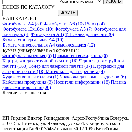
ПОИСК ПО КАТАЛОГУ
НАШ КАТАЛОГ
Фотобумага A4 (89)
Фотобумага A6 (10х15см) (24)
Фотобумага 13х18см (10)
Фотобумага A5 (7)
Фотобумага для
плоттеров (4)
Фотобумага A3 (4)
Плёнка для печати (6)
Бумага универсальная A4 (16)
Бумага универсальная A4 самоклеящаяся (12)
Бумага универсальная A4 офисная (4)
Фотобумага лазерная (5)
Промывочная жидкость (6)
Картриджи для струйной печати (16)
Чернила для струйной
печати (168)
Тонер для лазерной печати (37)
Картриджи для
лазерной печати (18)
Материалы для переплета (4)
Художественная галерея (1)
Упаковка для компакт-дисков (6)
Кабельная продукция (3)
Носители информации (18)
Пленка
для ламинирования (20)
Летние размышления
ИП Гирдюк Виктор Геннадьевич. Адрес-Республика Беларусь,
210015 г. Витебск, ул. Чкалова, д.5 кв.64. Свидетельство о
регистрации № 300135482 выдано 30.12.1996 Витебским