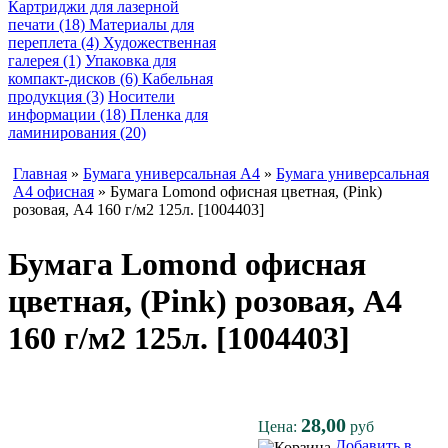
Картриджи для лазерной
печати (18)
Материалы для
переплета (4)
Художественная
галерея (1)
Упаковка для
компакт-дисков (6)
Кабельная
продукция (3)
Носители
информации (18)
Пленка для
ламинирования (20)
Главная
»
Бумага универсальная A4
»
Бумага универсальная
A4 офисная
» Бумага Lomond офисная цветная, (Pink)
розовая, A4 160 г/м2 125л. [1004403]
Бумага Lomond офисная
цветная, (Pink) розовая, A4
160 г/м2 125л. [1004403]
28,00
Цена:
руб
Добавить в