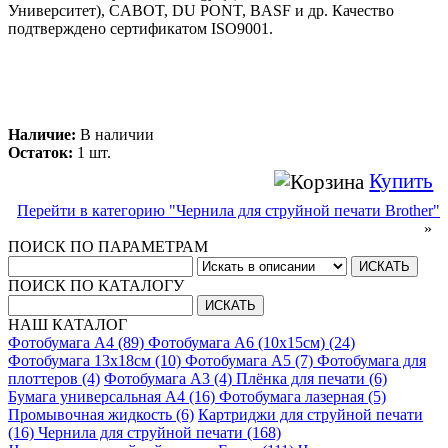
Университет), CABOT, DU PONT, BASF и др. Качество
подтверждено сертификатом ISO9001.
Наличие:
В наличии
Остаток:
1 шт.
Купить
Перейти в категорию "Чернила для струйной печати Brother"
»
ПОИСК ПО ПАРАМЕТРАМ
ПОИСК ПО КАТАЛОГУ
НАШ КАТАЛОГ
Фотобумага A4 (89)
Фотобумага A6 (10х15см) (24)
Фотобумага 13х18см (10)
Фотобумага A5 (7)
Фотобумага для
плоттеров (4)
Фотобумага A3 (4)
Плёнка для печати (6)
Бумага универсальная A4 (16)
Фотобумага лазерная (5)
Промывочная жидкость (6)
Картриджи для струйной печати
(16)
Чернила для струйной печати (168)