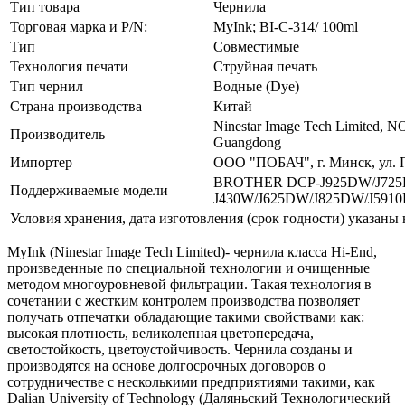
Тип товара
Чернила
Торговая марка и P/N:
MyInk; BI-C-314/ 100ml
Тип
Совместимые
Технология печати
Струйная печать
Тип чернил
Водные (Dye)
Страна производства
Китай
Ninestar Image Tech Limited, NO
Производитель
Guangdong
Импортер
ООО "ПОБАЧ", г. Минск, ул. П
BROTHER DCP-J925DW/J725
Поддерживаемые модели
J430W/J625DW/J825DW/J591
Условия хранения, дата изготовления (срок годности) указаны 
MyInk (Ninestar Image Tech Limited)- чернила класса Hi-End,
произведенные по специальной технологии и очищенные
методом многоуровневой фильтрации. Такая технология в
сочетании с жестким контролем производства позволяет
получать отпечатки обладающие такими свойствами как:
высокая плотность, великолепная цветопередача,
светостойкость, цветоустойчивость. Чернила созданы и
производятся на основе долгосрочных договоров о
сотрудничестве с несколькими предприятиями такими, как
Dalian University of Technology (Даляньский Технологический