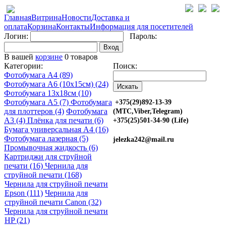
Главная
Витрина
Новости
Доставка и
оплата
Корзина
Контакты
Информация для посетителей
Логин:
Пароль:
Вход
В вашей
корзине
0 товаров
Категории:
Поиск:
Фотобумага A4 (89)
Фотобумага A6 (10х15см) (24)
Фотобумага 13х18см (10)
Фотобумага A5 (7)
Фотобумага
+375(29)892-13-39
для плоттеров (4)
Фотобумага
(МТС,Viber,Telegram)
A3 (4)
Плёнка для печати (6)
+375(25)501-34-90 (Life)
Бумага универсальная A4 (16)
Фотобумага лазерная (5)
jelezka242@mail.ru
Промывочная жидкость (6)
Картриджи для струйной
печати (16)
Чернила для
струйной печати (168)
Чернила для струйной печати
Epson (111)
Чернила для
струйной печати Canon (32)
Чернила для струйной печати
HP (21)