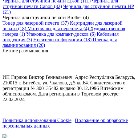
Чернила для струйной печати Epson (111)
Чернила для
струйной печати Canon (32)
Чернила для струйной печати HP
(21)
Чернила для струйной печати Brother (4)
Тонер для лазерной печати (37)
Картриджи для лазерной
печати (18)
Материалы для переплета (4)
Художественная
галерея (1)
Упаковка для компакт-дисков (6)
Кабельная
продукция (3)
Носители информации (18)
Пленка для
ламинирования (20)
Летние размышления
ИП Гирдюк Виктор Геннадьевич. Адрес-Республика Беларусь,
210015 г. Витебск, ул. Чкалова, д.5 кв.64. Свидетельство о
регистрации № 300135482 выдано 30.12.1996 Витебским
облисполкомом. Дата регистрации в Торговом реестре:
22.02.2024
Политика использования Cookie
|
Положение об обработке
персональных данных