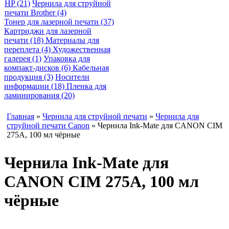
HP (21)
Чернила для струйной
печати Brother (4)
Тонер для лазерной печати (37)
Картриджи для лазерной
печати (18)
Материалы для
переплета (4)
Художественная
галерея (1)
Упаковка для
компакт-дисков (6)
Кабельная
продукция (3)
Носители
информации (18)
Пленка для
ламинирования (20)
Главная
»
Чернила для струйной печати
»
Чернила для
струйной печати Canon
» Чернила Ink-Mate для CANON CIM
275A, 100 мл чёрные
Чернила Ink-Mate для
CANON CIM 275A, 100 мл
чёрные