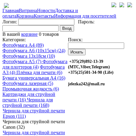
Главная
Витрина
Новости
Доставка и
оплата
Корзина
Контакты
Информация для посетителей
Логин:
Пароль:
Вход
В вашей
корзине
0 товаров
Категории:
Поиск:
Фотобумага A4 (89)
Фотобумага A6 (10х15см) (24)
Фотобумага 13х18см (10)
Фотобумага A5 (7)
Фотобумага
+375(29)892-13-39
для плоттеров (4)
Фотобумага
(МТС,Viber,Telegram)
A3 (4)
Плёнка для печати (6)
+375(25)501-34-90 (Life)
Бумага универсальная A4 (16)
Фотобумага лазерная (5)
jelezka242@mail.ru
Промывочная жидкость (6)
Картриджи для струйной
печати (16)
Чернила для
струйной печати (168)
Чернила для струйной печати
Epson (111)
Чернила для струйной печати
Canon (32)
Чернила для струйной печати