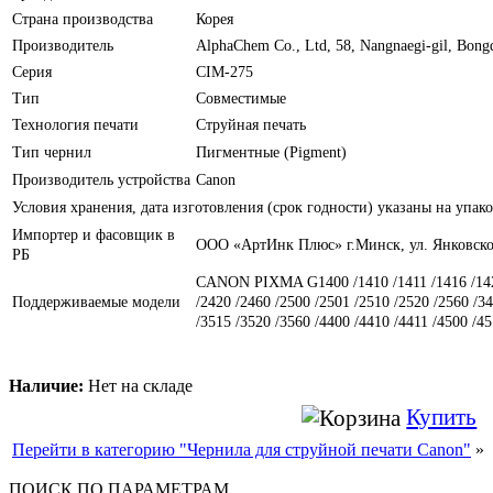
Страна производства
Корея
Производитель
AlphaChem Сo., Ltd, 58, Nangnaegi-gil, Bon
Серия
CIM-275
Тип
Совместимые
Технология печати
Струйная печать
Тип чернил
Пигментные (Pigment)
Производитель устройства
Canon
Условия хранения, дата изготовления (срок годности) указаны на упако
Импортер и фасовщик в
ООО «АртИнк Плюс» г.Минск, ул. Янковско
РБ
CANON PIXMA G1400 /1410 /1411 /1416 /1420 
Поддерживаемые модели
/2420 /2460 /2500 /2501 /2510 /2520 /2560 /3
/3515 /3520 /3560 /4400 /4410 /4411 /4500 /45
Наличие:
Нет на складе
Купить
Перейти в категорию "Чернила для струйной печати Canon"
»
ПОИСК ПО ПАРАМЕТРАМ