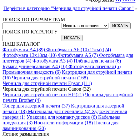
Перейти в категорию "Чернила для струйной печати Canon"
»
ПОИСК ПО ПАРАМЕТРАМ
ПОИСК ПО КАТАЛОГУ
НАШ КАТАЛОГ
Фотобумага A4 (89)
Фотобумага A6 (10х15см) (24)
Фотобумага 13х18см (10)
Фотобумага A5 (7)
Фотобумага для
плоттеров (4)
Фотобумага A3 (4)
Плёнка для печати (6)
Бумага универсальная A4 (16)
Фотобумага лазерная (5)
Промывочная жидкость (6)
Картриджи для струйной печати
(16)
Чернила для струйной печати (168)
Чернила для струйной печати Epson (111)
Чернила для струйной печати Canon (32)
Чернила для струйной печати HP (21)
Чернила для струйной
печати Brother (4)
Тонер для лазерной печати (37)
Картриджи для лазерной
печати (18)
Материалы для переплета (4)
Художественная
галерея (1)
Упаковка для компакт-дисков (6)
Кабельная
продукция (3)
Носители информации (18)
Пленка для
ламинирования (20)
Летние размышления