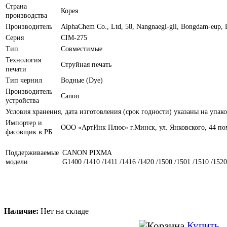
Страна
Корея
производства
Производитель
AlphaChem Сo., Ltd, 58, Nangnaegi-gil, Bongdam-eup, 
Серия
CIM-275
Тип
Совместимые
Технология
Струйная печать
печати
Тип чернил
Водные (Dye)
Производитель
Canon
устройства
Условия хранения, дата изготовления (срок годности) указаны на упако
Импортер и
ООО «АртИнк Плюс» г.Минск, ул. Янковского, 44 по
фасовщик в РБ
Поддерживаемые
CANON PIXMA
модели
G1400 /1410 /1411 /1416 /1420 /1500 /1501 /1510 /1520 
Наличие:
Нет на складе
Купить