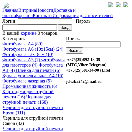
Главная
Витрина
Новости
Доставка и
оплата
Корзина
Контакты
Информация для посетителей
Логин:
Пароль:
Вход
В вашей
корзине
0 товаров
Категории:
Поиск:
Фотобумага A4 (89)
Фотобумага A6 (10х15см) (24)
Фотобумага 13х18см (10)
Фотобумага A5 (7)
Фотобумага
+375(29)892-13-39
для плоттеров (4)
Фотобумага
(МТС,Viber,Telegram)
A3 (4)
Плёнка для печати (6)
+375(25)501-34-90 (Life)
Бумага универсальная A4 (16)
Фотобумага лазерная (5)
jelezka242@mail.ru
Промывочная жидкость (6)
Картриджи для струйной
печати (16)
Чернила для
струйной печати (168)
Чернила для струйной печати
Epson (111)
Чернила для струйной печати
Canon (32)
Чернила для струйной печати