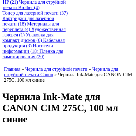
HP (21)
Чернила для струйной
печати Brother (4)
Тонер для лазерной печати (37)
Картриджи для лазерной
печати (18)
Материалы для
переплета (4)
Художественная
галерея (1)
Упаковка для
компакт-дисков (6)
Кабельная
продукция (3)
Носители
информации (18)
Пленка для
ламинирования (20)
Главная
»
Чернила для струйной печати
»
Чернила для
струйной печати Canon
» Чернила Ink-Mate для CANON CIM
275C, 100 мл синие
Чернила Ink-Mate для
CANON CIM 275C, 100 мл
синие