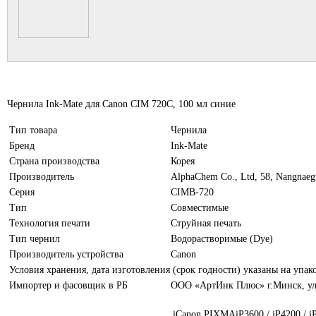
Чернила Ink-Mate для Canon CIM 720C, 100 мл синие
Тип товара
Чернила
Бренд
Ink-Mate
Страна производства
Корея
Производитель
AlphaChem Сo., Ltd, 58, Nangnaeg
Серия
CIMB-720
Тип
Совместимые
Технология печати
Струйная печать
Тип чернил
Водорастворимые (Dye)
Производитель устройства
Canon
Условия хранения, дата изготовления (срок годности) указаны на упак
Импортер и фасовщик в РБ
ООО «АртИнк Плюс» г.Минск, ул.
iCanon PIXMAiP3600 / iP4200 / iP