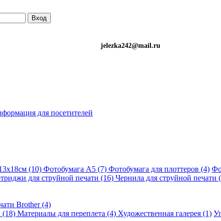
Вход
)501-34-90 (Life) jelezka242@mail.ru
формация для посетителей
13х18см (10)
Фотобумага A5 (7)
Фотобумага для плоттеров (4)
Фо
триджи для струйной печати (16)
Чернила для струйной печати (
ати Brother (4)
 (18)
Материалы для переплета (4)
Художественная галерея (1)
Уп