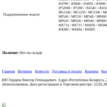
iP4700 / iP4840 / iP4850 / iP4940 
iP5200R / iP5300 / iX6540 / iX65
MG5240 / MG5250 / MG5340 / MG
Поддерживаемые модели
MP540 / MP550 / MP560 / MP600 
MP620 / MP630 / MP640 / MP800 
MX714 / MX715 / MX850 / MX860
MX885 / MX894 / MX895
Наличие:
Нет на складе
Главная
Витрина
Новости
Доставка и оплата
Корзина
Ко
ИП Гирдюк Виктор Геннадьевич. Адрес-Республика Беларусь, 21
облисполкомом. Дата регистрации в Торговом реестре: 22.02.2