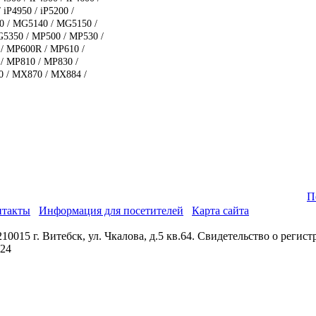
/ iP4950 / iP5200 /
50 / MG5140 / MG5150 /
5350 / MP500 / MP530 /
/ MP600R / MP610 /
/ MP810 / MP830 /
 / MX870 / MX884 /
П
нтакты
Информация для посетителей
Карта сайта
0015 г. Витебск, ул. Чкалова, д.5 кв.64. Свидетельство о реги
024