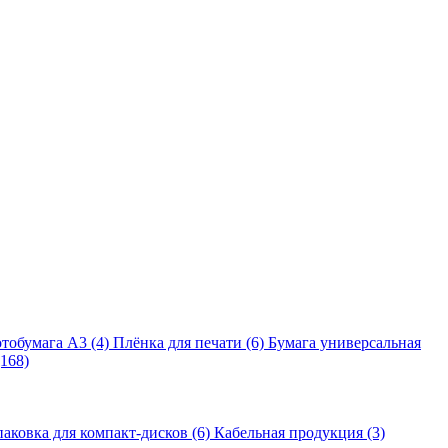
тобумага A3 (4)
Плёнка для печати (6)
Бумага универсальная
168)
аковка для компакт-дисков (6)
Кабельная продукция (3)