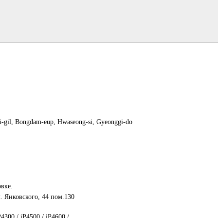
i-gil, Bongdam-eup, Hwaseong-si, Gyeonggi-do
овке.
 Янковского, 44 пом.130
4300 / iP4500 / iP4600 /