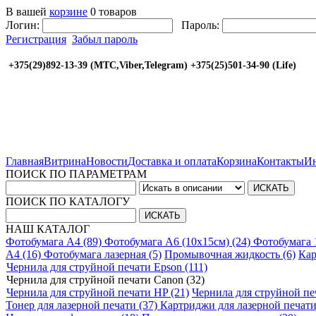
В вашей
корзине
0 товаров
Логин:
Пароль:
Регистрация
Забыл пароль
+375(29)892-13-39 (МТС,Viber,Telegram) +375(25
Главная
Витрина
Новости
Доставка и оплата
Корзина
Контакты
Ин
ПОИСК ПО ПАРАМЕТРАМ
ПОИСК ПО КАТАЛОГУ
НАШ КАТАЛОГ
Фотобумага A4 (89)
Фотобумага A6 (10х15см) (24)
Фотобумага 
A4 (16)
Фотобумага лазерная (5)
Промывочная жидкость (6)
Кар
Чернила для струйной печати Epson (111)
Чернила для струйной печати Canon (32)
Чернила для струйной печати HP (21)
Чернила для струйной печ
Тонер для лазерной печати (37)
Картриджи для лазерной печати