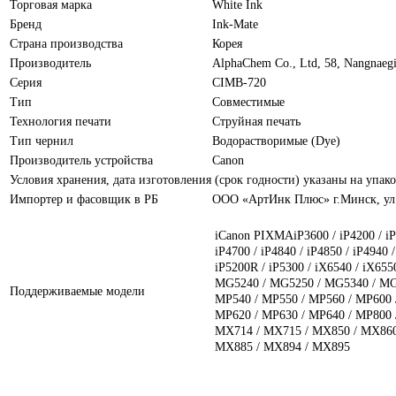
Торговая марка
White Ink
Бренд
Ink-Mate
Страна производства
Корея
Производитель
AlphaChem Сo., Ltd, 58, Nangnaegi
Серия
CIMB-720
Тип
Совместимые
Технология печати
Струйная печать
Тип чернил
Водорастворимые (Dye)
Производитель устройства
Canon
Условия хранения, дата изготовления (срок годности) указаны на упако
Импортер и фасовщик в РБ
ООО «АртИнк Плюс» г.Минск, ул.
iCanon PIXMAiP3600 / iP4200 / iP4
iP4700 / iP4840 / iP4850 / iP4940 /
iP5200R / iP5300 / iX6540 / iX65
MG5240 / MG5250 / MG5340 / MG
Поддерживаемые модели
MP540 / MP550 / MP560 / MP600 
MP620 / MP630 / MP640 / MP800 
MX714 / MX715 / MX850 / MX860
MX885 / MX894 / MX895