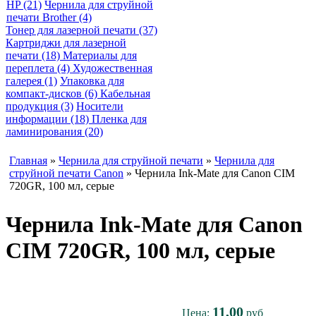
HP (21)
Чернила для струйной
печати Brother (4)
Тонер для лазерной печати (37)
Картриджи для лазерной
печати (18)
Материалы для
переплета (4)
Художественная
галерея (1)
Упаковка для
компакт-дисков (6)
Кабельная
продукция (3)
Носители
информации (18)
Пленка для
ламинирования (20)
Главная
»
Чернила для струйной печати
»
Чернила для
струйной печати Canon
» Чернила Ink-Mate для Canon CIM
720GR, 100 мл, серые
Чернила Ink-Mate для Canon
CIM 720GR, 100 мл, серые
11,00
Цена:
руб