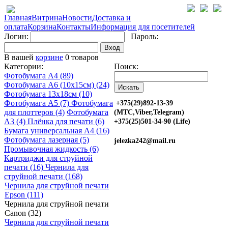
Главная
Витрина
Новости
Доставка и
оплата
Корзина
Контакты
Информация для посетителей
Логин:
Пароль:
Вход
В вашей
корзине
0 товаров
Категории:
Поиск:
Фотобумага A4 (89)
Фотобумага A6 (10х15см) (24)
Фотобумага 13х18см (10)
Фотобумага A5 (7)
Фотобумага
+375(29)892-13-39
для плоттеров (4)
Фотобумага
(МТС,Viber,Telegram)
A3 (4)
Плёнка для печати (6)
+375(25)501-34-90 (Life)
Бумага универсальная A4 (16)
Фотобумага лазерная (5)
jelezka242@mail.ru
Промывочная жидкость (6)
Картриджи для струйной
печати (16)
Чернила для
струйной печати (168)
Чернила для струйной печати
Epson (111)
Чернила для струйной печати
Canon (32)
Чернила для струйной печати