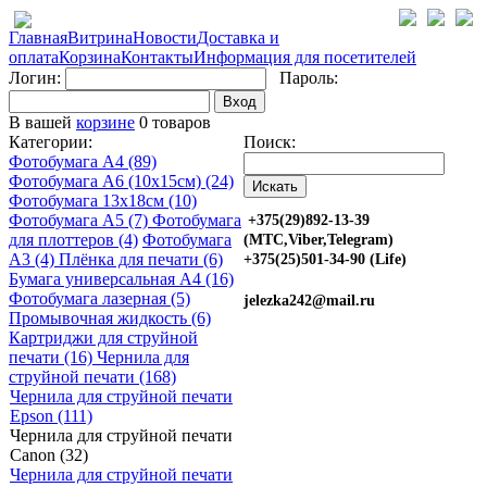
Главная
Витрина
Новости
Доставка и
оплата
Корзина
Контакты
Информация для посетителей
Логин:
Пароль:
Вход
В вашей
корзине
0 товаров
Категории:
Поиск:
Фотобумага A4 (89)
Фотобумага A6 (10х15см) (24)
Фотобумага 13х18см (10)
Фотобумага A5 (7)
Фотобумага
+375(29)892-13-39
для плоттеров (4)
Фотобумага
(МТС,Viber,Telegram)
A3 (4)
Плёнка для печати (6)
+375(25)501-34-90 (Life)
Бумага универсальная A4 (16)
Фотобумага лазерная (5)
jelezka242@mail.ru
Промывочная жидкость (6)
Картриджи для струйной
печати (16)
Чернила для
струйной печати (168)
Чернила для струйной печати
Epson (111)
Чернила для струйной печати
Canon (32)
Чернила для струйной печати