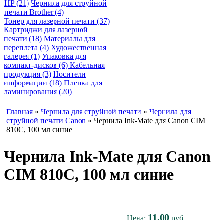
HP (21)
Чернила для струйной
печати Brother (4)
Тонер для лазерной печати (37)
Картриджи для лазерной
печати (18)
Материалы для
переплета (4)
Художественная
галерея (1)
Упаковка для
компакт-дисков (6)
Кабельная
продукция (3)
Носители
информации (18)
Пленка для
ламинирования (20)
Главная
»
Чернила для струйной печати
»
Чернила для
струйной печати Canon
» Чернила Ink-Mate для Canon CIM
810C, 100 мл синие
Чернила Ink-Mate для Canon
CIM 810C, 100 мл синие
11,00
Цена:
руб