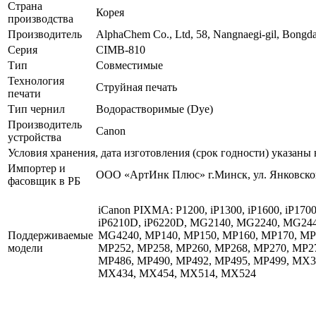
Страна
Корея
производства
Производитель
AlphaChem Сo., Ltd, 58, Nangnaegi-gil, Bongd
Серия
CIMB-810
Тип
Совместимые
Технология
Струйная печать
печати
Тип чернил
Водорастворимые (Dye)
Производитель
Canon
устройства
Условия хранения, дата изготовления (срок годности) указаны 
Импортер и
ООО «АртИнк Плюс» г.Минск, ул. Янковског
фасовщик в РБ
iCanon PIXMA: P1200, iP1300, iP1600, iP1700, 
iP6210D, iP6220D, MG2140, MG2240, MG24
Поддерживаемые
MG4240, MP140, MP150, MP160, MP170, MP
модели
MP252, MP258, MP260, MP268, MP270, MP27
MP486, MP490, MP492, MP495, MP499, MX
MX434, MX454, MX514, MX524