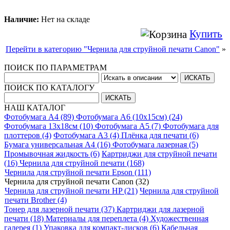
Наличие:
Нет на складе
Купить
Перейти в категорию "Чернила для струйной печати Canon"
»
ПОИСК ПО ПАРАМЕТРАМ
ПОИСК ПО КАТАЛОГУ
НАШ КАТАЛОГ
Фотобумага A4 (89)
Фотобумага A6 (10х15см) (24)
Фотобумага 13х18см (10)
Фотобумага A5 (7)
Фотобумага для
плоттеров (4)
Фотобумага A3 (4)
Плёнка для печати (6)
Бумага универсальная A4 (16)
Фотобумага лазерная (5)
Промывочная жидкость (6)
Картриджи для струйной печати
(16)
Чернила для струйной печати (168)
Чернила для струйной печати Epson (111)
Чернила для струйной печати Canon (32)
Чернила для струйной печати HP (21)
Чернила для струйной
печати Brother (4)
Тонер для лазерной печати (37)
Картриджи для лазерной
печати (18)
Материалы для переплета (4)
Художественная
галерея (1)
Упаковка для компакт-дисков (6)
Кабельная