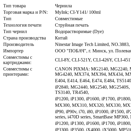
Тип товара
Чернила
Торговая марка и P/N:
MyInk; CI-Y141/ 100ml
Тип
Совместимые
Технология печати
Струйная печать
Тип чернил
Водорастворимые (Dye)
Страна производства
Китай
Производитель
Ninestar Image Tech Limited, NO.3883,
Импортер
ООО "ПОБАЧ", г. Минск, ул. Полевая
Совместимы с
CLI-8Y, CLI-521Y, CLI-426Y, CLI-451
картриджами:
Совместимы с
CANON PIXMA: MG2140, MG2240, M
принтерами:
MG4240, MX374, MX394, MX434, MX
E404, E414, E464, E474, E484, TS5140
iP2840, MG2440, MG2540, MG2540S,
TS3140, TR4540,
iP1200, iP1300, iP1600, iP1700, iP1800,
MX300, MX310, MX320, MX330, MX3
iP90, iP90v, i70, i80, iP1000, iP1500, i
series, i470D series, SmartBase MP3
iP1200, iP1300, iP1600, iP1700, iP1800,
iP3300, iP3500, iX4000, iX5000, MP5