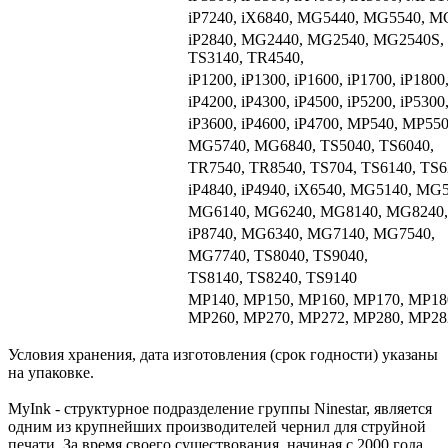
iP7240, iX6840, MG5440, MG5540, 
iP2840, MG2440, MG2540, MG2540S,
TS3140, TR4540,
iP1200, iP1300, iP1600, iP1700, iP1800,
iP4200, iP4300, iP4500, iP5200, iP5
iP3600, iP4600, iP4700, MP540, MP5
MG5740, MG6840, TS5040, TS6040,
TR7540, TR8540, TS704, TS6140, TS6
iP4840, iP4940, iX6540, MG5140, M
MG6140, MG6240, MG8140, MG8240,
iP8740, MG6340, MG7140, MG7540,
MG7740, TS8040, TS9040,
TS8140, TS8240, TS9140
MP140, MP150, MP160, MP170, MP18
MP260, MP270, MP272, MP280, MP28
Условия хранения, дата изготовления (срок годности) указаны
на упаковке.
MyInk - структурное подразделение группы Ninestar, является
одним из крупнейших производителей чернил для струйной
печати. За время своего существования, начиная с 2000 года,