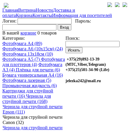
Главная
Витрина
Новости
Доставка и
оплата
Корзина
Контакты
Информация для посетителей
Логин:
Пароль:
Вход
В вашей
корзине
0 товаров
Категории:
Поиск:
Фотобумага A4 (89)
Фотобумага A6 (10х15см) (24)
Фотобумага 13х18см (10)
Фотобумага A5 (7)
Фотобумага
+375(29)892-13-39
для плоттеров (4)
Фотобумага
(МТС,Viber,Telegram)
A3 (4)
Плёнка для печати (6)
+375(25)501-34-90 (Life)
Бумага универсальная A4 (16)
Фотобумага лазерная (5)
jelezka242@mail.ru
Промывочная жидкость (6)
Картриджи для струйной
печати (16)
Чернила для
струйной печати (168)
Чернила для струйной печати
Epson (111)
Чернила для струйной печати
Canon (32)
Чернила для струйной печати