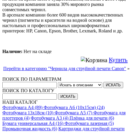
продукция компании заняла 30% мирового рынка
совместимых чернил.
В арсенале компании более 600 видов высококачественных
чернил (пигменты и красители на водной основе) для
настольных и профессиональных широкоформатных
принтеров: HP, Canon, Epson, Brother, Lexmark, Roland и др.
Наличие:
Нет на складе
Купить
Перейти в категорию "Чернила для струйной печати Canon"
»
ПОИСК ПО ПАРАМЕТРАМ
ПОИСК ПО КАТАЛОГУ
НАШ КАТАЛОГ
Фотобумага A4 (89)
Фотобумага A6 (10х15см) (24)
Фотобумага 13х18см (10)
Фотобумага A5 (7)
Фотобумага для
плоттеров (4)
Фотобумага A3 (4)
Плёнка для печати (6)
Бумага универсальная A4 (16)
Фотобумага лазерная (5)
Промывочная жидкость (6)
Картриджи для струйной печати