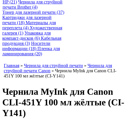
HP (21)
Чернила для струйной
печати Brother (4)
Тонер для лазерной печати (37)
Картриджи для лазерной
печати (18)
Материалы для
переплета (4)
Художественная
галерея (1)
Упаковка для
компакт-дисков (6)
Кабельная
продукция (3)
Носители
информации (18)
Пленка для
ламинирования (20)
Главная
»
Чернила для струйной печати
»
Чернила для
струйной печати Canon
» Чернила MyInk для Canon CLI-
451Y 100 мл жёлтые (CI-Y141)
Чернила MyInk для Canon
CLI-451Y 100 мл жёлтые (CI-
Y141)