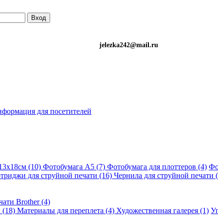
Вход
)501-34-90 (Life) jelezka242@mail.ru
формация для посетителей
13х18см (10)
Фотобумага A5 (7)
Фотобумага для плоттеров (4)
Фо
триджи для струйной печати (16)
Чернила для струйной печати (
ати Brother (4)
 (18)
Материалы для переплета (4)
Художественная галерея (1)
Уп