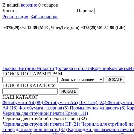
В вашей
корзине
0 товаров
Логин:
Пароль:
Регистрация
Забыл пароль
+375(29)892-13-39 (МТС,Viber,Telegram) +375(25
Главная
Витрина
Новости
Доставка и оплата
Корзина
Контакты
Ин
ПОИСК ПО ПАРАМЕТРАМ
ПОИСК ПО КАТАЛОГУ
НАШ КАТАЛОГ
Фотобумага A4 (89)
Фотобумага A6 (10х15см) (24)
Фотобумага 
A4 (16)
Фотобумага лазерная (5)
Промывочная жидкость (6)
Кар
Чернила для струйной печати Epson (111)
Чернила для струйной печати Canon (32)
Чернила для струйной печати HP (21)
Чернила для струйной печ
Тонер для лазерной печати (37)
Картриджи для лазерной печати