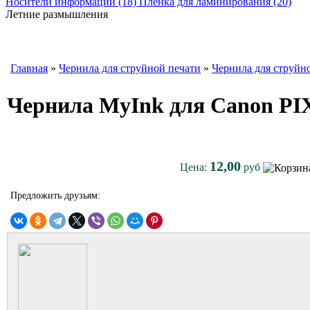
Носители информации (18)
Пленка для ламинирования (20)
Летние размышления
Главная
»
Чернила для струйной печати
»
Чернила для струйн
Чернила MyInk для Canon PIX
12,00
Цена:
руб
Предложить друзьям: