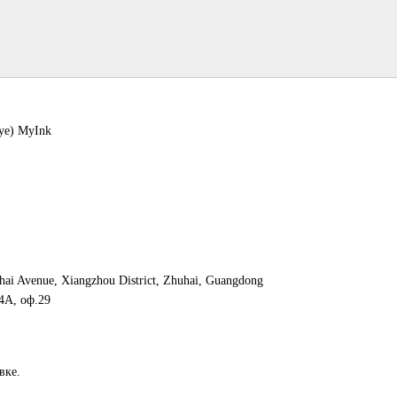
ye) MyInk
hai Avenue, Xiangzhou District, Zhuhai, Guangdong
4А, оф.29
вке.