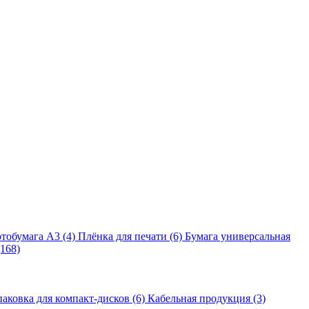
тобумага A3 (4)
Плёнка для печати (6)
Бумага универсальная
168)
аковка для компакт-дисков (6)
Кабельная продукция (3)