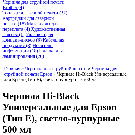
Чернила для струйной печати
Brother (4)
Тонер для лазерной печати (37)
Картриджи для лазерной
печати (18)
Материалы для
переплета (4)
Художественная
галерея (1)
Упаковка для
компакт-дисков (6)
Кабельная
продукция (3)
Носители
информации (18)
Пленка для
ламинирования (20)
Главная
»
Чернила для струйной печати
»
Чернила для
струйной печати Epson
» Чернила Hi-Black Универсальные
для Epson (Тип E), светло-пурпурные 500 мл
Чернила Hi-Black
Универсальные для Epson
(Тип E), светло-пурпурные
500 мл