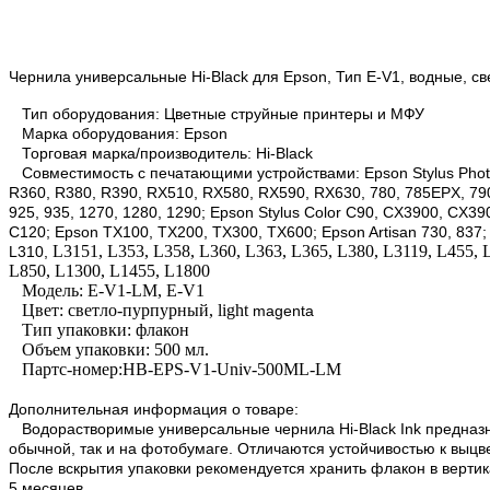
Чернила универсальные Hi-Black для Epson, Тип E-V1, водные, св
Тип оборудования: Цветные струйные принтеры и МФУ
Марка оборудования: Epson
Торговая марка/производитель: Hi-Black
Совместимость с печатающими устройствами: Epson Stylus Photo
R360, R380, R390, RX510, RX580, RX590, RX630, 780, 785EPX, 790, 
925, 935, 1270, 1280, 1290; Epson Stylus Color C90, CX3900, CX3
C120; Epson TX100, TX200, TX300, TX600; Epson Artisan 730, 837; 
L3151, L353, L358, L360, L363, L365, L380, L3119, L455, 
L310,
L850, L1300, L1455, L1800
Модель: E-V1-LM, E-V1
Цвет: светло-пурпурный, light
magenta
Тип упаковки: флакон
Объем упаковки: 500 мл.
Партс-номер:HB-EPS-V1-Univ-500ML-LM
Дополнительная информация о товаре:
Водорастворимые универсальные чернила Hi-Black Ink предназна
обычной, так и на фотобумаге. Отличаются устойчивостью к выцв
После вскрытия упаковки рекомендуется хранить флакон в верти
5 месяцев.