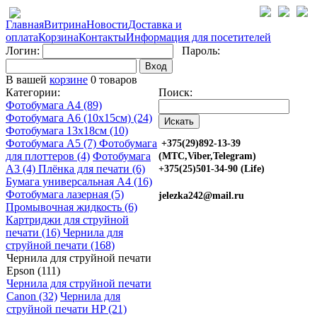
Главная
Витрина
Новости
Доставка и
оплата
Корзина
Контакты
Информация для посетителей
Логин:
Пароль:
Вход
В вашей
корзине
0 товаров
Категории:
Поиск:
Фотобумага A4 (89)
Фотобумага A6 (10х15см) (24)
Фотобумага 13х18см (10)
Фотобумага A5 (7)
Фотобумага
+375(29)892-13-39
для плоттеров (4)
Фотобумага
(МТС,Viber,Telegram)
A3 (4)
Плёнка для печати (6)
+375(25)501-34-90 (Life)
Бумага универсальная A4 (16)
Фотобумага лазерная (5)
jelezka242@mail.ru
Промывочная жидкость (6)
Картриджи для струйной
печати (16)
Чернила для
струйной печати (168)
Чернила для струйной печати
Epson (111)
Чернила для струйной печати
Canon (32)
Чернила для
струйной печати HP (21)