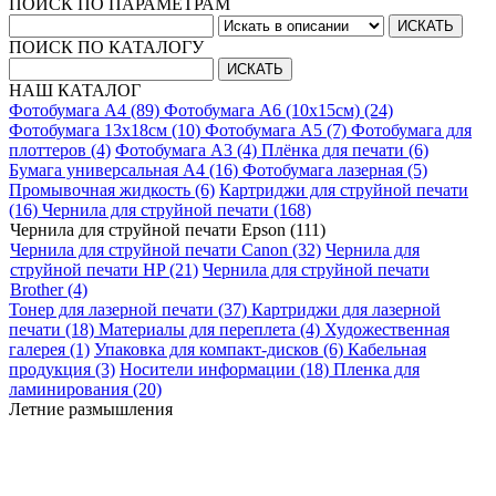
ПОИСК ПО ПАРАМЕТРАМ
ПОИСК ПО КАТАЛОГУ
НАШ КАТАЛОГ
Фотобумага A4 (89)
Фотобумага A6 (10х15см) (24)
Фотобумага 13х18см (10)
Фотобумага A5 (7)
Фотобумага для
плоттеров (4)
Фотобумага A3 (4)
Плёнка для печати (6)
Бумага универсальная A4 (16)
Фотобумага лазерная (5)
Промывочная жидкость (6)
Картриджи для струйной печати
(16)
Чернила для струйной печати (168)
Чернила для струйной печати Epson (111)
Чернила для струйной печати Canon (32)
Чернила для
струйной печати HP (21)
Чернила для струйной печати
Brother (4)
Тонер для лазерной печати (37)
Картриджи для лазерной
печати (18)
Материалы для переплета (4)
Художественная
галерея (1)
Упаковка для компакт-дисков (6)
Кабельная
продукция (3)
Носители информации (18)
Пленка для
ламинирования (20)
Летние размышления