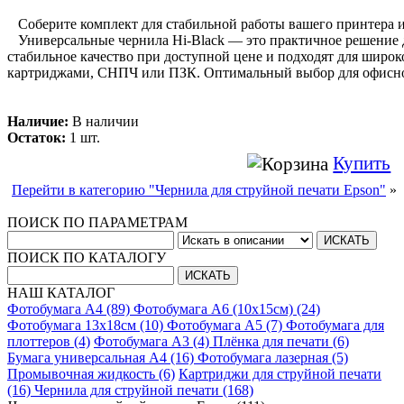
Соберите комплект для стабильной работы вашего принтера 
Универсальные чернила Hi-Black — это практичное решение 
стабильное качество при доступной цене и подходят для широк
картриджами, СНПЧ или ПЗК. Оптимальный выбор для офисно
Наличие:
В наличии
Остаток:
1 шт.
Купить
Перейти в категорию "Чернила для струйной печати Epson"
»
ПОИСК ПО ПАРАМЕТРАМ
ПОИСК ПО КАТАЛОГУ
НАШ КАТАЛОГ
Фотобумага A4 (89)
Фотобумага A6 (10х15см) (24)
Фотобумага 13х18см (10)
Фотобумага A5 (7)
Фотобумага для
плоттеров (4)
Фотобумага A3 (4)
Плёнка для печати (6)
Бумага универсальная A4 (16)
Фотобумага лазерная (5)
Промывочная жидкость (6)
Картриджи для струйной печати
(16)
Чернила для струйной печати (168)