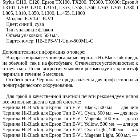
Stylus C110, C120; Epson TX100, TX200, TX300, TX600; Epson Art
L3101, L303, L310, L3151, L353, L358, L360, L363, L365, L380, 
L805, L810, L850, L1300, L1455, L1800
Модель: E-V1-C, E-V1
Цвет: синий, cyan
Тип упаковки: флакон
Объем упаковки: 500 мл.
Партс-номер: HB-EPS-V1-Univ-500ML-C
Дополнительная информация о товаре:
Водорастворимые универсальные чернила Hi-Black Ink предна
на обычной, так и на фотобумаге. Отличаются устойчивостью 
отпечатков. После вскрытия упаковки рекомендуется хранить 
чернила в течение 5 месяцев.
Особенности: Чернила не предназначены для профессиональ
полиграфического оборудования.
Для яркой и качественной цветной печати рекомендуем испол
все основные цвета в одной системе:
Чернила Hi-Black для Epson Тип E-V1 Black, 500 мл. — для чёт
Чернила Hi-Black для Epson Тип E-V1 Cyan, 500 мл. — для на
Чернила Hi-Black для Epson Тип E-V1 Magenta, 500 мл. — для
Чернила Hi-Black для Epson Тип E-V1 Yellow, 500 мл. — для я
Чернила Hi-Black для Epson Тип E-V1 Cyan Light, 500 мл. — д
Чернила Hi-Black для Epson Тип E-V1 Magenta Light, 500 мл. 