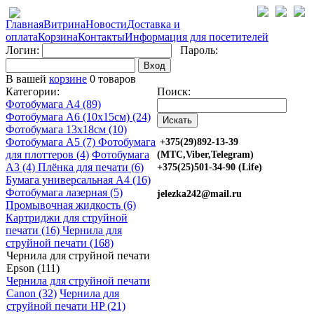
Главная
Витрина
Новости
Доставка и
оплата
Корзина
Контакты
Информация для посетителей
Логин:
Пароль:
Вход
В вашей
корзине
0 товаров
Категории:
Поиск:
Фотобумага A4 (89)
Фотобумага A6 (10х15см) (24)
Фотобумага 13х18см (10)
Фотобумага A5 (7)
Фотобумага
+375(29)892-13-39
для плоттеров (4)
Фотобумага
(МТС,Viber,Telegram)
A3 (4)
Плёнка для печати (6)
+375(25)501-34-90 (Life)
Бумага универсальная A4 (16)
Фотобумага лазерная (5)
jelezka242@mail.ru
Промывочная жидкость (6)
Картриджи для струйной
печати (16)
Чернила для
струйной печати (168)
Чернила для струйной печати
Epson (111)
Чернила для струйной печати
Canon (32)
Чернила для
струйной печати HP (21)