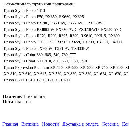
Совместимы со струйными принтерами:
Epson Stylus Photo 1410
Epson Stylus Photo P50, PX650, PX660, PX695
Epson Stylus Photo PX700, PX710W, PX720WD, PX730WD
Epson Stylus Photo PX800FW, PX720FWD, PX820FWD, PX830FWD
Epson Stylus Photo R270, R290, R295, R390, RX610, RX615, RX690
Epson Stylus Photo T50, T59, TX650, TX659, TX700, TX710, TX800,
Epson Stylus Photo TX700W, TX710W, TX800FW
Epson Stylus Color 680, 685, 740, 760, 777
Epson Stylus Color 800, 810, 850, 860, 1160, 1520
Epson Expression Premium XP-820, XP-600, XP-605, XP-710, XP-700, X
XP-810, XP-610, XP-615, XP-720, XP-820, XP-830, XP-624, XP-630, XP
Epson L800, L810, L850, L8050, L1800
Наличие:
В наличии
Остаток:
1 шт.
Главная
Витрина
Новости
Доставка и оплата
Корзина
Ко