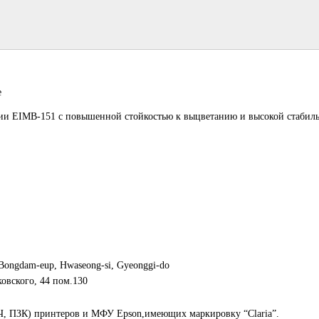
е
рии EIMB-151 с повышенной стойкостью к выцветанию и высокой стабил
 Bongdam-eup, Hwaseong-si, Gyeonggi-do
овского, 44 пом.130
Ч, ПЗК) принтеров и МФУ Epson,имеющих маркировку “Claria”.