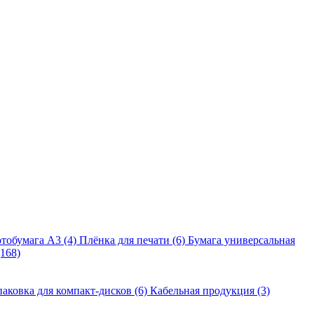
тобумага A3 (4)
Плёнка для печати (6)
Бумага универсальная
168)
аковка для компакт-дисков (6)
Кабельная продукция (3)