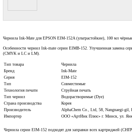
Чернила Ink-Mate для EPSON EIM-152A (ультрастойкие), 100 мл чёрны
Особенности чернил Ink-mate серии EIMB-152. Улучшенная замена се
(СMYK и LC и LM).
Тип товара
Чернила
Бренд
Ink-Mate
Серия
EIM-152
Тип
Совместимые
Технология печати
Струйная печать
Тип чернил
Водорастворимые (Dye)
Страна производства
Корея
Производитель
AlphaChem Сo., Ltd, 58, Nangnaegi-gil,
Импортер
ООО «АртИнк Плюс» г. Минск, ул. Янк
Чернила серии EIM-152 подходят для заправки всех картриджей (СНП