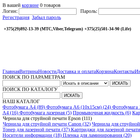
В вашей
корзине
0 товаров
Логин:
Пароль:
Регистрация
Забыл пароль
+375(29)892-13-39 (МТС,Viber,Telegram) +375(25
Главная
Витрина
Новости
Доставка и оплата
Корзина
Контакты
Ин
ПОИСК ПО ПАРАМЕТРАМ
ПОИСК ПО КАТАЛОГУ
НАШ КАТАЛОГ
Фотобумага A4 (89)
Фотобумага A6 (10х15см) (24)
Фотобумага 
A4 (16)
Фотобумага лазерная (5)
Промывочная жидкость (6)
Кар
Чернила для струйной печати Epson (111)
Чернила для струйной печати Canon (32)
Чернила для струйной
Тонер для лазерной печати (37)
Картриджи для лазерной печати
Носители информации (18)
Пленка для ламинирования (20)