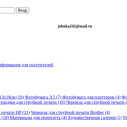
Вход
)501-34-90 (Life) jelezka242@mail.ru
формация для посетителей
13х18см (10)
Фотобумага A5 (7)
Фотобумага для плоттеров (4)
Фо
триджи для струйной печати (16)
Чернила для струйной печати (
 печати HP (21)
Чернила для струйной печати Brother (4)
 (18)
Материалы для переплета (4)
Художественная галерея (1)
Уп