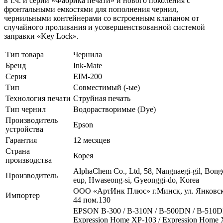
в т.ч. и серии «Фабрика печати» и нового поколения с
фронтальными емкостями для пополнения чернил,
чернильными контейнерами со встроенным клапаном от
случайного проливания и усовершенствованной системой
заправки «Key Lock».
Тип товара
Чернила
Бренд
Ink-Mate
Серия
EIM-200
Тип
Совместимый (-ые)
Технология печати
Струйная печать
Тип чернил
Водорастворимые (Dye)
Производитель
Epson
устройства
Гарантия
12 месяцев
Страна
Корея
производства
AlphaChem Сo., Ltd, 58, Nangnaegi-gil, Bon
Производитель
eup, Hwaseong-si, Gyeonggi-do, Korea
ООО «АртИнк Плюс» г.Минск, ул. Янковск
Импортер
44 пом.130
EPSON B-300 / B-310N / B-500DN / B-510D
Expression Home XP-103 / Expression Home