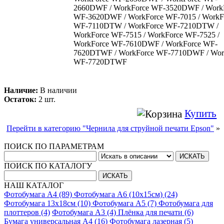
2660DWF / WorkForce WF-3520DWF / Work
WF-3620DWF / WorkForce WF-7015 / WorkF
WF-7110DTW / WorkForce WF-7210DTW /
WorkForce WF-7515 / WorkForce WF-7525 /
WorkForce WF-7610DWF / WorkForce WF-
7620DTWF / WorkForce WF-7710DWF / Wor
WF-7720DTWF
Наличие:
В наличии
Остаток:
2 шт.
Купить
Перейти в категорию "Чернила для струйной печати Epson"
»
ПОИСК ПО ПАРАМЕТРАМ
ПОИСК ПО КАТАЛОГУ
НАШ КАТАЛОГ
Фотобумага A4 (89)
Фотобумага A6 (10х15см) (24)
Фотобумага 13х18см (10)
Фотобумага A5 (7)
Фотобумага для
плоттеров (4)
Фотобумага A3 (4)
Плёнка для печати (6)
Бумага универсальная A4 (16)
Фотобумага лазерная (5)