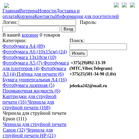
Главная
Витрина
Новости
Доставка и
оплата
Корзина
Контакты
Информация для посетителей
Логин:
Пароль:
Вход
В вашей
корзине
0 товаров
Категории:
Поиск:
Фотобумага A4 (89)
Фотобумага A6 (10х15см) (24)
Фотобумага 13х18см (10)
Фотобумага A5 (7)
Фотобумага
+375(29)892-13-39
для плоттеров (4)
Фотобумага
(МТС,Viber,Telegram)
A3 (4)
Плёнка для печати (6)
+375(25)501-34-90 (Life)
Бумага универсальная A4 (16)
Фотобумага лазерная (5)
jelezka242@mail.ru
Промывочная жидкость (6)
Картриджи для струйной
печати (16)
Чернила для
струйной печати (168)
Чернила для струйной печати
Epson (111)
Чернила для струйной печати
Canon (32)
Чернила для
струйной печати HP (21)