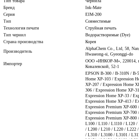
Тип товара
Чернила
Бренд
Ink-Mate
Серия
EIM-200
Тип
Совместимые
Технология печати
Струйная печать
Тип чернил
Водорастворимые (Dye)
Страна производства
Корея
AlphaChem Сo., Ltd, 58, Nan
Производитель
Hwaseong-si, Gyeonggi-do
ООО «ИНКОР-М», 220014, г.
Импортер
Ковалевской, 52-1
EPSON B-300 / B-310N / B-5
Home XP-103 / Expression H
XP-207 / Expression Home X
306 / Expression Home XP-31
Expression Home XP-33 / Ex
Expression Home XP-413 / E
Expression Premium XP-600 /
Expression Premium XP-700 /
Expression Premium XP-800 /
L100 / L110 / L1110 / L120 /
/ L200 / L210 / L220 / L222 
/ L310 / L3100 / L3101 / L31