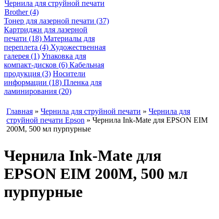
Чернила для струйной печати
Brother (4)
Тонер для лазерной печати (37)
Картриджи для лазерной
печати (18)
Материалы для
переплета (4)
Художественная
галерея (1)
Упаковка для
компакт-дисков (6)
Кабельная
продукция (3)
Носители
информации (18)
Пленка для
ламинирования (20)
Главная
»
Чернила для струйной печати
»
Чернила для
струйной печати Epson
» Чернила Ink-Mate для EPSON EIM
200M, 500 мл пурпурные
Чернила Ink-Mate для
EPSON EIM 200M, 500 мл
пурпурные