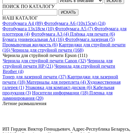
ПОИСК ПО КАТАЛОГУ
НАШ КАТАЛОГ
Фотобумага A4 (89)
Фотобумага A6 (10х15см) (24)
Фотобумага 13х18см (10)
Фотобумага A5 (7)
Фотобумага для
плоттеров (4)
Фотобумага A3 (4)
Плёнка для печати (6)
Бумага универсальная A4 (16)
Фотобумага лазерная (5)
Промывочная жидкость (6)
Картриджи для струйной печати
(16)
Чернила для струйной печати (168)
Чернила для струйной печати Epson (111)
Чернила для струйной печати Canon (32)
Чернила для
струйной печати HP (21)
Чернила для струйной печати
Brother (4)
Тонер для лазерной печати (37)
Картриджи для лазерной
печати (18)
Материалы для переплета (4)
Художественная
галерея (1)
Упаковка для компакт-дисков (6)
Кабельная
продукция (3)
Носители информации (18)
Пленка для
ламинирования (20)
Летние размышления
ИП Гирдюк Виктор Геннадьевич. Адрес-Республика Беларусь,