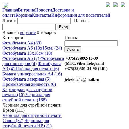
Главная
Витрина
Новости
Доставка и
оплата
Корзина
Контакты
Информация для посетителей
Логин:
Пароль:
Вход
В вашей
корзине
0 товаров
Категории:
Поиск:
Фотобумага A4 (89)
Фотобумага A6 (10х15см) (24)
Фотобумага 13х18см (10)
Фотобумага A5 (7)
Фотобумага
+375(29)892-13-39
для плоттеров (4)
Фотобумага
(МТС,Viber,Telegram)
A3 (4)
Плёнка для печати (6)
+375(25)501-34-90 (Life)
Бумага универсальная A4 (16)
Фотобумага лазерная (5)
jelezka242@mail.ru
Промывочная жидкость (6)
Картриджи для струйной
печати (16)
Чернила для
струйной печати (168)
Чернила для струйной печати
Epson (111)
Чернила для струйной печати
Canon (32)
Чернила для
струйной печати HP (21)