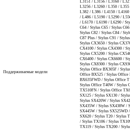
L3151 / L3156 / L3160 / L321
L3256 / L3260 / L350 / L355 
L382 / L386 / L4150 / L4160 
/ L486 / L5190 / L5290 / L55
/ L6170 / L6190 / L6290 / Sty
C64 / Stylus C65 / Stylus C66 
Stylus C82 / Stylus C84 / Styl
C87 Plus / Stylus C91 / Styl
Stylus CX3650 / Stylus CX370
CX4100 / Stylus CX4300 / St
Stylus CX5200 / Stylus CX540
CX6400 / Stylus CX6600 / St
Stylus CX8300 / Stylus CX93
Stylus Office BX305F / Stylu
Поддерживаемые модели
Office BX525 / Stylus Offic
BX635FWD / Stylus Office T11
Stylus Office T40W / Stylus 
TX510FN / Stylus Office TX6
SX125 / Stylus SX130 / Styl
Stylus SX420W / Stylus SX42
SX435W / Stylus SX438W / S
SX445W / Stylus SX525WD / 
SX620 / Stylus T20 / Stylus 
/ Stylus TX106 / Stylus TX109
TX119 / Stylus TX200 / Stylu