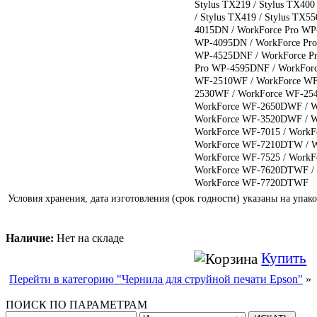
Stylus TX219 / Stylus TX400 
/ Stylus TX419 / Stylus TX5
4015DN / WorkForce Pro WP
WP-4095DN / WorkForce Pro
WP-4525DNF / WorkForce P
Pro WP-4595DNF / WorkFor
WF-2510WF / WorkForce WF
2530WF / WorkForce WF-254
WorkForce WF-2650DWF / W
WorkForce WF-3520DWF / W
WorkForce WF-7015 / Work
WorkForce WF-7210DTW / W
WorkForce WF-7525 / Work
WorkForce WF-7620DTWF /
WorkForce WF-7720DTWF
Условия хранения, дата изготовления (срок годности) указаны на упако
Наличие:
Нет на складе
Купить
Перейти в категорию "Чернила для струйной печати Epson"
»
ПОИСК ПО ПАРАМЕТРАМ