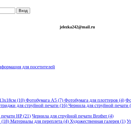
Вход
)501-34-90 (Life) jelezka242@mail.ru
формация для посетителей
13х18см (10)
Фотобумага A5 (7)
Фотобумага для плоттеров (4)
Фо
триджи для струйной печати (16)
Чернила для струйной печати (
 печати HP (21)
Чернила для струйной печати Brother (4)
 (18)
Материалы для переплета (4)
Художественная галерея (1)
Уп