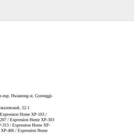
m-eup, Hwaseong-si, Gyeonggi-
валевской, 52-1
Expression Home XP-103 /
207 / Expression Home XP-303
P-313 / Expression Home XP-
 XP-406 / Expression Home