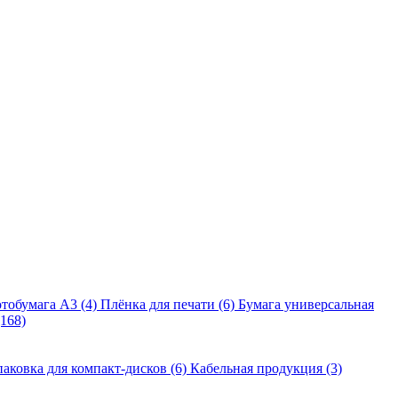
тобумага A3 (4)
Плёнка для печати (6)
Бумага универсальная
168)
аковка для компакт-дисков (6)
Кабельная продукция (3)