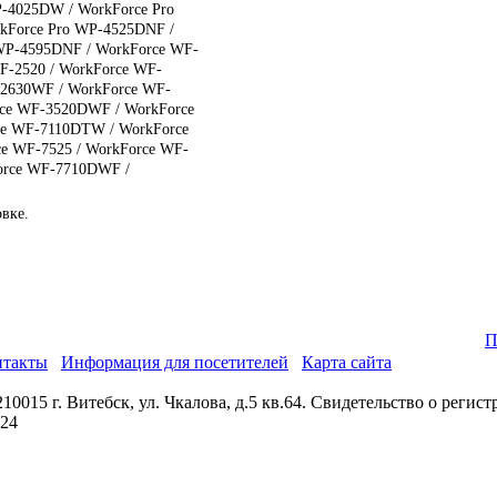
-4025DW / WorkForce Pro
kForce Pro WP-4525DNF /
WP-4595DNF / WorkForce WF-
F-2520 / WorkForce WF-
-2630WF / WorkForce WF-
ce WF-3520DWF / WorkForce
ce WF-7110DTW / WorkForce
e WF-7525 / WorkForce WF-
orce WF-7710DWF /
овке.
П
нтакты
Информация для посетителей
Карта сайта
0015 г. Витебск, ул. Чкалова, д.5 кв.64. Свидетельство о реги
024