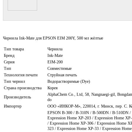
Чернила Ink-Mate для EPSON EIM 200Y, 500 мл жёлтые
Тип товара
Чернила
Бренд
Ink-Mate
Серия
EIM-200
Тип
Совместимые
Технология печати
Струйная печать
Тип чернил
Водорастворимые (Dye)
Страна производства
Корея
AlphaChem Сo., Ltd, 58, Nangnaegi-gil, Bongda
Производитель
do
Импортер
ООО «ИНКОР-М», 220014, г. Минск, пер. С. Ко
EPSON B-300 / B-310N / B-500DN / B-510DN / 
Expression Home XP-203 / Expression Home XP-
/ Expression Home XP-306 / Expression Home X
323 / Expression Home XP-33 / Expression Home