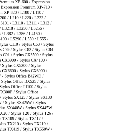
Premium XP-600 / Expression
 Expression Premium XP-710 /
m XP-820 / L100 / L110 /
200 / L210 / L220 / L222 /
3101 / L3110 / L3111 / L312 /
/ L3218 / L3250 / L3256 /
 / L382 / L386 / L4150 /
190 / L5290 / L550 / L555 /
ylus C110 / Stylus C63 / Stylus
us C79 / Stylus C82 / Stylus C84
lus C91 / Stylus CX3500 / Stylus
s CX3900 / Stylus CX4100 /
 Stylus CX5200 / Stylus
s CX6600 / Stylus CX6900 /
 / Stylus Office B42WD /
Stylus Office BX525 / Stylus
ylus Office T1100 / Stylus
TX300F / Stylus Office
/ Stylus SX125 / Stylus SX130
 / Stylus SX425W / Stylus
ylus SX440W / Stylus SX445W
20 / Stylus T20 / Stylus T26 /
us TX109 / Stylus TX117 /
ylus TX210 / Stylus TX219 /
tylus TX419 / Stylus TX550W /