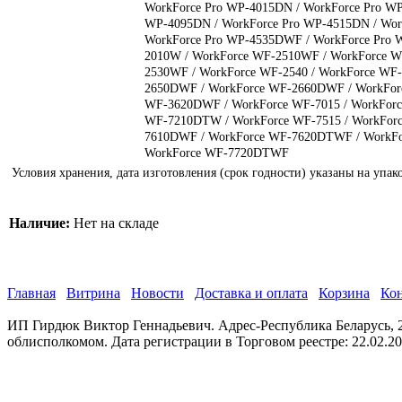
WorkForce Pro WP-4015DN / WorkForce Pro WP
WP-4095DN / WorkForce Pro WP-4515DN / Wor
WorkForce Pro WP-4535DWF / WorkForce Pro 
2010W / WorkForce WF-2510WF / WorkForce W
2530WF / WorkForce WF-2540 / WorkForce WF
2650DWF / WorkForce WF-2660DWF / WorkFor
WF-3620DWF / WorkForce WF-7015 / WorkFor
WF-7210DTW / WorkForce WF-7515 / WorkForc
7610DWF / WorkForce WF-7620DTWF / WorkF
WorkForce WF-7720DTWF
Условия хранения, дата изготовления (срок годности) указаны на упак
Наличие:
Нет на складе
Главная
Витрина
Новости
Доставка и оплата
Корзина
Ко
ИП Гирдюк Виктор Геннадьевич. Адрес-Республика Беларусь, 21
облисполкомом. Дата регистрации в Торговом реестре: 22.02.2