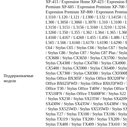
XP-413 / Expression Home XP-423 / Expression 
Premium XP-605 / Expression Premium XP-700 /
Expression Premium XP-800 / Expression Premiu
L1110 / L120 / L121 / L1300 / L132 / L14150 / L
L300 / L3050 / L3060 / L3070 / L310 / L3100 / L
L3150 / L3151 / L3156 / L3160 / L3210 / L3216 
L3260 / L350 / L355 / L362 / L364 / L365 / L366
L4160 / L4167 / L4260 / L455 / L456 / L486 / L5
L565 / L566 / L6160 / L6170 / L6190 / L6290 / St
C64 / Stylus C65 / Stylus C66 / Stylus C67 / Styl
/ Stylus C86 / Stylus C87 / Stylus C87 Plus / Sty
CX3600 / Stylus CX3650 / Stylus CX3700 / Stylu
Stylus CX4300 / Stylus CX4700 / Stylus CX4900 /
CX5400 / Stylus CX5900 / Stylus CX6400 / Stylu
Stylus CX7300 / Stylus CX8300 / Stylus CX9300F
Поддерживаемые
Stylus Office BX305F / Stylus Office BX320FW / 
модели
Office BX625FWD / Stylus Office BX635FWD / St
Office T30 / Stylus Office T40W / Stylus Office 
TX510FN / Stylus Office TX600FW / Stylus S22 
/ Stylus SX230 / Stylus SX235W / Stylus SX420W
SX430W / Stylus SX435W / Stylus SX438W / St
/ Stylus SX525WD / Stylus SX535WD / Stylus SX6
Stylus T27 / Stylus TX100 / Stylus TX106 / Styl
Stylus TX119 / Stylus TX200 / Stylus TX209 / St
Stylus TX400 / Stylus TX409 / Stylus TX410 / S