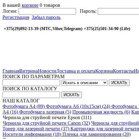
В вашей
корзине
0 товаров
Логин:
Пароль:
Регистрация
Забыл пароль
+375(29)892-13-39 (МТС,Viber,Telegram) +375(25
Главная
Витрина
Новости
Доставка и оплата
Корзина
Контакты
Ин
ПОИСК ПО ПАРАМЕТРАМ
ПОИСК ПО КАТАЛОГУ
НАШ КАТАЛОГ
Фотобумага A4 (89)
Фотобумага A6 (10х15см) (24)
Фотобумага 
A4 (16)
Фотобумага лазерная (5)
Промывочная жидкость (6)
Кар
Чернила для струйной печати Epson (111)
Чернила для струйной печати Canon (32)
Чернила для струйной
Тонер для лазерной печати (37)
Картриджи для лазерной печати
Носители информации (18)
Пленка для ламинирования (20)