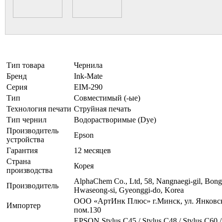
Тип товара
Чернила
Бренд
Ink-Mate
Серия
EIM-290
Тип
Совместимый (-ые)
Технология печати
Струйная печать
Тип чернил
Водорастворимые (Dye)
Производитель
Epson
устройства
Гарантия
12 месяцев
Страна
Корея
производства
AlphaChem Сo., Ltd, 58, Nangnaegi-gil, Bon
Производитель
Hwaseong-si, Gyeonggi-do, Korea
ООО «АртИнк Плюс» г.Минск, ул. Янковск
Импортер
пом.130
EPSON Stylus C45 / Stylus C48 / Stylus C60 /