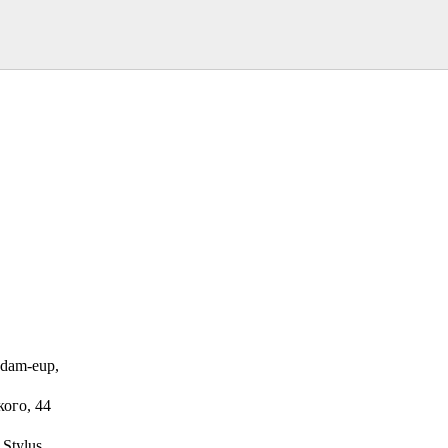
gdam-eup,
ого, 44
 Stylus