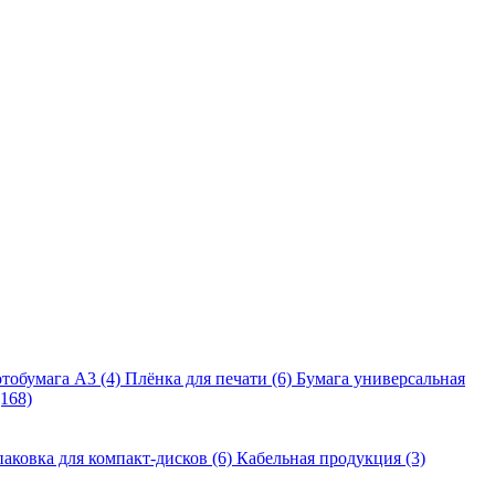
тобумага A3 (4)
Плёнка для печати (6)
Бумага универсальная
168)
аковка для компакт-дисков (6)
Кабельная продукция (3)