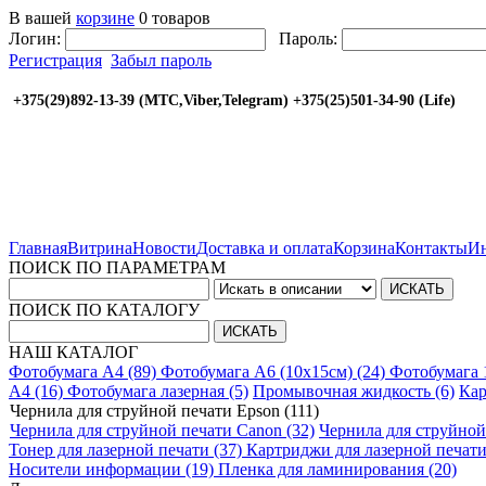
В вашей
корзине
0 товаров
Логин:
Пароль:
Регистрация
Забыл пароль
+375(29)892-13-39 (МТС,Viber,Telegram) +375(25
Главная
Витрина
Новости
Доставка и оплата
Корзина
Контакты
Ин
ПОИСК ПО ПАРАМЕТРАМ
ПОИСК ПО КАТАЛОГУ
НАШ КАТАЛОГ
Фотобумага A4 (89)
Фотобумага A6 (10х15см) (24)
Фотобумага 
A4 (16)
Фотобумага лазерная (5)
Промывочная жидкость (6)
Кар
Чернила для струйной печати Epson (111)
Чернила для струйной печати Canon (32)
Чернила для струйной
Тонер для лазерной печати (37)
Картриджи для лазерной печати
Носители информации (19)
Пленка для ламинирования (20)