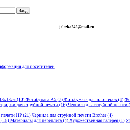
Вход
)501-34-90 (Life) jelezka242@mail.ru
формация для посетителей
13х18см (10)
Фотобумага A5 (7)
Фотобумага для плоттеров (4)
Фо
триджи для струйной печати (16)
Чернила для струйной печати (
 печати HP (21)
Чернила для струйной печати Brother (4)
 (18)
Материалы для переплета (4)
Художественная галерея (1)
Уп