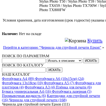
Stylus Photo T50 / Stylus Photo T59 / Stylu
Photo TX659 / Stylus Photo TX700W / Sty
Photo TX800FW
Условия хранения, дата изготовления (срок годности) указаны 
Наличие:
Нет на складе
Купить
Перейти в категорию "Чернила для струйной печати Epson"
»
ПОИСК ПО ПАРАМЕТРАМ
ПОИСК ПО КАТАЛОГУ
НАШ КАТАЛОГ
Фотобумага A4 (89)
Фотобумага A6 (10х15см) (24)
Фотобумага 13х18см (10)
Фотобумага A5 (7)
Фотобумага для
плоттеров (4)
Фотобумага A3 (4)
Плёнка для печати (6)
Бумага универсальная A4 (16)
Фотобумага лазерная (5)
Промывочная жидкость (6)
Картриджи для струйной печати
(16)
Чернила для струйной печати (168)
Чернила для струйной печати Epson (111)