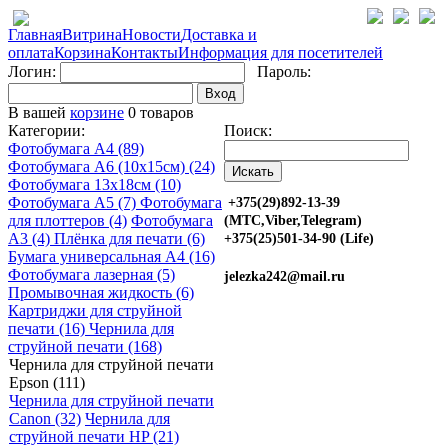
Главная
Витрина
Новости
Доставка и
оплата
Корзина
Контакты
Информация для посетителей
Логин:
Пароль:
Вход
В вашей
корзине
0 товаров
Категории:
Поиск:
Фотобумага A4 (89)
Фотобумага A6 (10х15см) (24)
Фотобумага 13х18см (10)
Фотобумага A5 (7)
Фотобумага
+375(29)892-13-39
для плоттеров (4)
Фотобумага
(МТС,Viber,Telegram)
A3 (4)
Плёнка для печати (6)
+375(25)501-34-90 (Life)
Бумага универсальная A4 (16)
Фотобумага лазерная (5)
jelezka242@mail.ru
Промывочная жидкость (6)
Картриджи для струйной
печати (16)
Чернила для
струйной печати (168)
Чернила для струйной печати
Epson (111)
Чернила для струйной печати
Canon (32)
Чернила для
струйной печати HP (21)