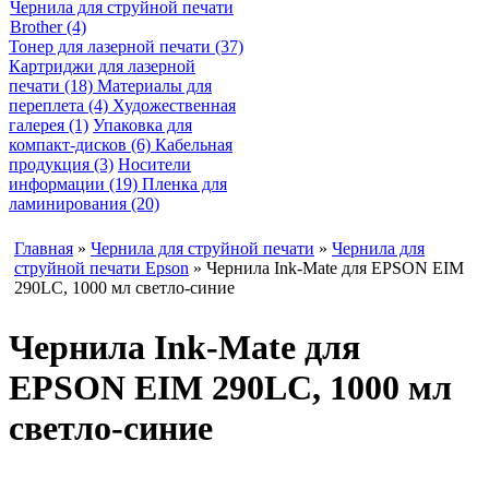
Чернила для струйной печати
Brother (4)
Тонер для лазерной печати (37)
Картриджи для лазерной
печати (18)
Материалы для
переплета (4)
Художественная
галерея (1)
Упаковка для
компакт-дисков (6)
Кабельная
продукция (3)
Носители
информации (19)
Пленка для
ламинирования (20)
Главная
»
Чернила для струйной печати
»
Чернила для
струйной печати Epson
» Чернила Ink-Mate для EPSON EIM
290LC, 1000 мл светло-синие
Чернила Ink-Mate для
EPSON EIM 290LC, 1000 мл
светло-синие