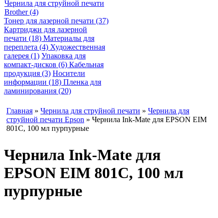
Чернила для струйной печати
Brother (4)
Тонер для лазерной печати (37)
Картриджи для лазерной
печати (18)
Материалы для
переплета (4)
Художественная
галерея (1)
Упаковка для
компакт-дисков (6)
Кабельная
продукция (3)
Носители
информации (18)
Пленка для
ламинирования (20)
Главная
»
Чернила для струйной печати
»
Чернила для
струйной печати Epson
» Чернила Ink-Mate для EPSON EIM
801C, 100 мл пурпурные
Чернила Ink-Mate для
EPSON EIM 801C, 100 мл
пурпурные