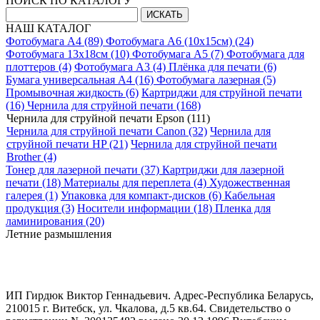
ПОИСК ПО КАТАЛОГУ
НАШ КАТАЛОГ
Фотобумага A4 (89)
Фотобумага A6 (10х15см) (24)
Фотобумага 13х18см (10)
Фотобумага A5 (7)
Фотобумага для
плоттеров (4)
Фотобумага A3 (4)
Плёнка для печати (6)
Бумага универсальная A4 (16)
Фотобумага лазерная (5)
Промывочная жидкость (6)
Картриджи для струйной печати
(16)
Чернила для струйной печати (168)
Чернила для струйной печати Epson (111)
Чернила для струйной печати Canon (32)
Чернила для
струйной печати HP (21)
Чернила для струйной печати
Brother (4)
Тонер для лазерной печати (37)
Картриджи для лазерной
печати (18)
Материалы для переплета (4)
Художественная
галерея (1)
Упаковка для компакт-дисков (6)
Кабельная
продукция (3)
Носители информации (18)
Пленка для
ламинирования (20)
Летние размышления
ИП Гирдюк Виктор Геннадьевич. Адрес-Республика Беларусь,
210015 г. Витебск, ул. Чкалова, д.5 кв.64. Свидетельство о