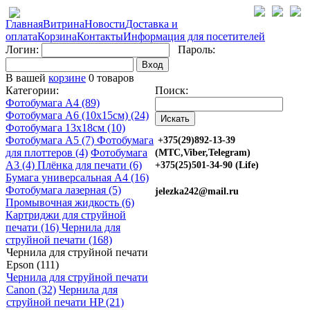
Главная
Витрина
Новости
Доставка и
оплата
Корзина
Контакты
Информация для посетителей
Логин:
Пароль:
Вход
В вашей
корзине
0 товаров
Категории:
Поиск:
Фотобумага A4 (89)
Фотобумага A6 (10х15см) (24)
Фотобумага 13х18см (10)
Фотобумага A5 (7)
Фотобумага
+375(29)892-13-39
для плоттеров (4)
Фотобумага
(МТС,Viber,Telegram)
A3 (4)
Плёнка для печати (6)
+375(25)501-34-90 (Life)
Бумага универсальная A4 (16)
Фотобумага лазерная (5)
jelezka242@mail.ru
Промывочная жидкость (6)
Картриджи для струйной
печати (16)
Чернила для
струйной печати (168)
Чернила для струйной печати
Epson (111)
Чернила для струйной печати
Canon (32)
Чернила для
струйной печати HP (21)