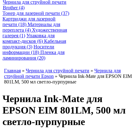
Чернила для струйной печати
Brother (4)
Тонер для лазерной печати (37)
Картриджи для лазерной
печати (18)
Материалы для
переплета (4)
Художественная
галерея (1)
Упаковка для
компакт-дисков (6)
Кабельная
продукция (3)
Носители
информации (18)
Пленка для
ламинирования (20)
Главная
»
Чернила для струйной печати
»
Чернила для
струйной печати Epson
» Чернила Ink-Mate для EPSON EIM
801LM, 500 мл светло-пурпурные
Чернила Ink-Mate для
EPSON EIM 801LM, 500 мл
светло-пурпурные