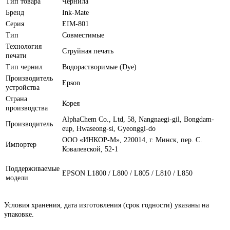
Тип товара
Чернила
Бренд
Ink-Mate
Серия
EIM-801
Тип
Совместимые
Технология
Струйная печать
печати
Тип чернил
Водорастворимые (Dye)
Производитель
Epson
устройства
Страна
Корея
производства
AlphaChem Сo., Ltd, 58, Nangnaegi-gil, Bongdam-
Производитель
eup, Hwaseong-si, Gyeonggi-do
ООО «ИНКОР-М», 220014, г. Минск, пер. С.
Импортер
Ковалевской, 52-1
Поддерживаемые
EPSON L1800 / L800 / L805 / L810 / L850
модели
Условия хранения, дата изготовления (срок годности) указаны на
упаковке.