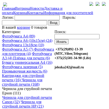
Главная
Витрина
Новости
Доставка и
оплата
Корзина
Контакты
Информация для посетителей
Логин:
Пароль:
Вход
В вашей
корзине
0 товаров
Категории:
Поиск:
Фотобумага A4 (89)
Фотобумага A6 (10х15см) (24)
Фотобумага 13х18см (10)
Фотобумага A5 (7)
Фотобумага
+375(29)892-13-39
для плоттеров (4)
Фотобумага
(МТС,Viber,Telegram)
A3 (4)
Плёнка для печати (6)
+375(25)501-34-90 (Life)
Бумага универсальная A4 (16)
Фотобумага лазерная (5)
jelezka242@mail.ru
Промывочная жидкость (6)
Картриджи для струйной
печати (16)
Чернила для
струйной печати (168)
Чернила для струйной печати
Epson (111)
Чернила для струйной печати
Canon (32)
Чернила для
струйной печати HP (21)