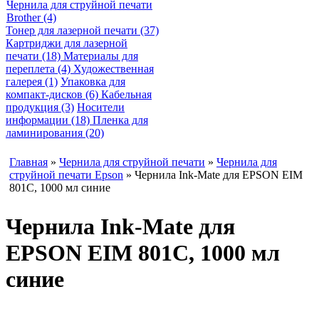
Чернила для струйной печати
Brother (4)
Тонер для лазерной печати (37)
Картриджи для лазерной
печати (18)
Материалы для
переплета (4)
Художественная
галерея (1)
Упаковка для
компакт-дисков (6)
Кабельная
продукция (3)
Носители
информации (18)
Пленка для
ламинирования (20)
Главная
»
Чернила для струйной печати
»
Чернила для
струйной печати Epson
» Чернила Ink-Mate для EPSON EIM
801C, 1000 мл синие
Чернила Ink-Mate для
EPSON EIM 801C, 1000 мл
синие