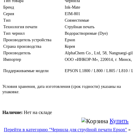
Тип товара
Чернила
Бренд
Ink-Mate
Серия
EIM-801
Тип
Совместимые
Технология печати
Струйная печать
Тип чернил
Водорастворимые (Dye)
Производитель устройства
Epson
Страна производства
Корея
Производитель
AlphaChem Сo., Ltd, 58, Nangnaegi-gi
Импортер
ООО «ИНКОР-М», 220014, г. Минск, п
Поддерживаемые модели
EPSON L1800 / L800 / L805 / L810 / 
Условия хранения, дата изготовления (срок годности) указаны на
упаковке.
Наличие:
Нет на складе
Купить
Перейти в категорию "Чернила для струйной печати Epson"
»