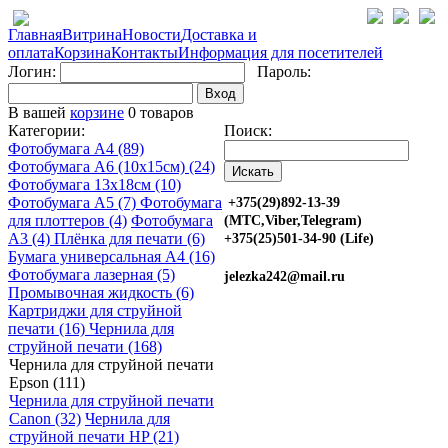
Главная
Витрина
Новости
Доставка и
оплата
Корзина
Контакты
Информация для посетителей
Логин:
Пароль:
Вход
В вашей
корзине
0 товаров
Категории:
Поиск:
Фотобумага A4 (89)
Фотобумага A6 (10х15см) (24)
Фотобумага 13х18см (10)
Фотобумага A5 (7)
Фотобумага
+375(29)892-13-39
для плоттеров (4)
Фотобумага
(МТС,Viber,Telegram)
A3 (4)
Плёнка для печати (6)
+375(25)501-34-90 (Life)
Бумага универсальная A4 (16)
Фотобумага лазерная (5)
jelezka242@mail.ru
Промывочная жидкость (6)
Картриджи для струйной
печати (16)
Чернила для
струйной печати (168)
Чернила для струйной печати
Epson (111)
Чернила для струйной печати
Canon (32)
Чернила для
струйной печати HP (21)