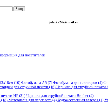
Вход
)501-34-90 (Life) jelezka242@mail.ru
формация для посетителей
13х18см (10)
Фотобумага A5 (7)
Фотобумага для плоттеров (4)
Фо
триджи для струйной печати (16)
Чернила для струйной печати (
 печати HP (21)
Чернила для струйной печати Brother (4)
 (18)
Материалы для переплета (4)
Художественная галерея (1)
Уп