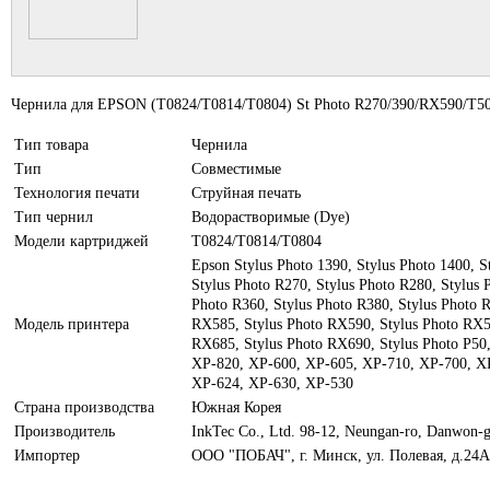
Чернила для EPSON (Т0824/T0814/T0804) St Photo R270/390/RX590/T50
Тип товара
Чернила
Тип
Совместимые
Технология печати
Струйная печать
Тип чернил
Водорастворимые (Dye)
Модели картриджей
T0824/T0814/T0804
Epson Stylus Photo 1390, Stylus Photo 1400, S
Stylus Photo R270, Stylus Photo R280, Stylus 
Photo R360, Stylus Photo R380, Stylus Photo 
Модель принтера
RX585, Stylus Photo RX590, Stylus Photo RX5
RX685, Stylus Photo RX690, Stylus Photo P50,
XP-820, XP-600, XP-605, XP-710, XP-700, X
XP-624, XP-630, XP-530
Страна производства
Южная Корея
Производитель
InkTec Co., Ltd. 98-12, Neungan-ro, Danwon-g
Импортер
ООО "ПОБАЧ", г. Минск, ул. Полевая, д.24А