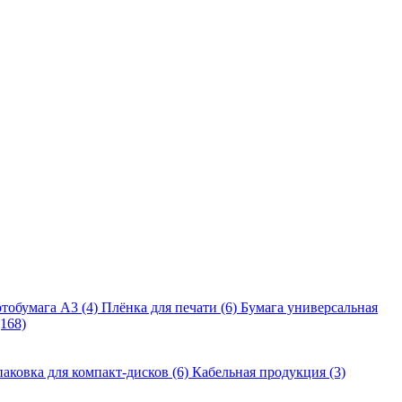
тобумага A3 (4)
Плёнка для печати (6)
Бумага универсальная
168)
аковка для компакт-дисков (6)
Кабельная продукция (3)