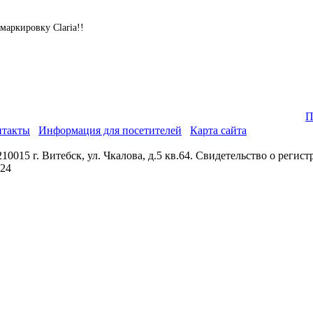
ркировку Claria!!
П
нтакты
Информация для посетителей
Карта сайта
0015 г. Витебск, ул. Чкалова, д.5 кв.64. Свидетельство о реги
024