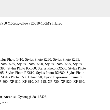
/P50 (100мл,yellow) E0010-100MY InkTec
tylus Photo 1410, Stylus Photo R260, Stylus Photo R265,
Photo R285, Stylus Photo R290, Stylus Photo R295, Stylus
R390, Stylus Photo RX560, Stylus Photo RX580, Stylus Photo
95, Stylus Photo RX610, Stylus Photo RX680, Stylus Photo
 Stylus Photo T50, Artisan 50; Epson Expression Premium
P-800, XP-810, XP-610, XP-615, XP-720, XP-820, XP-830,
u, Ansan-si, Gyeonggi-do, 15426
, оф.29