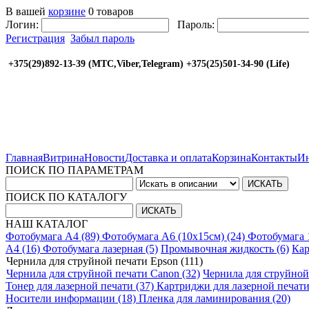
В вашей
корзине
0 товаров
Логин:
Пароль:
Регистрация
Забыл пароль
+375(29)892-13-39 (МТС,Viber,Telegram) +375(25
Главная
Витрина
Новости
Доставка и оплата
Корзина
Контакты
Ин
ПОИСК ПО ПАРАМЕТРАМ
ПОИСК ПО КАТАЛОГУ
НАШ КАТАЛОГ
Фотобумага A4 (89)
Фотобумага A6 (10х15см) (24)
Фотобумага 
A4 (16)
Фотобумага лазерная (5)
Промывочная жидкость (6)
Кар
Чернила для струйной печати Epson (111)
Чернила для струйной печати Canon (32)
Чернила для струйной
Тонер для лазерной печати (37)
Картриджи для лазерной печати
Носители информации (18)
Пленка для ламинирования (20)