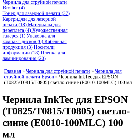
Чернила для струйной печати
Brother (4)
Тонер для лазерной печати (37)
Картриджи для лазерной
печати (18)
Материалы для
переплета (4)
Художественная
галерея (1)
Упаковка для
компакт-дисков (6)
Кабельная
продукция (3)
Носители
информации (18)
Пленка для
ламинирования (20)
Главная
»
Чернила для струйной печати
»
Чернила для
струйной печати Epson
» Чернила InkTec для EPSON
(T0825/T0815/T0805) светло-синие (E0010-100MLC) 100 мл
Чернила InkTec для EPSON
(T0825/T0815/T0805) светло-
синие (E0010-100MLC) 100
мл