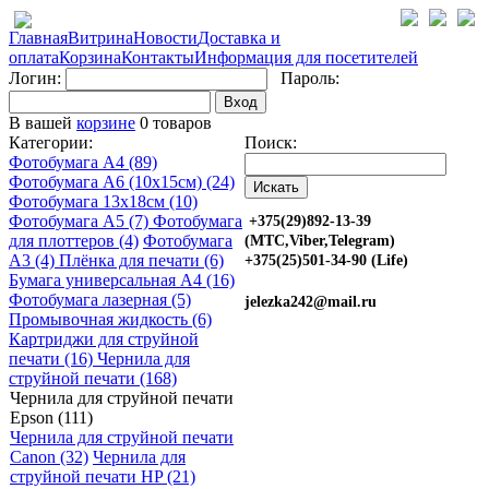
Главная
Витрина
Новости
Доставка и
оплата
Корзина
Контакты
Информация для посетителей
Логин:
Пароль:
Вход
В вашей
корзине
0 товаров
Категории:
Поиск:
Фотобумага A4 (89)
Фотобумага A6 (10х15см) (24)
Фотобумага 13х18см (10)
Фотобумага A5 (7)
Фотобумага
+375(29)892-13-39
для плоттеров (4)
Фотобумага
(МТС,Viber,Telegram)
A3 (4)
Плёнка для печати (6)
+375(25)501-34-90 (Life)
Бумага универсальная A4 (16)
Фотобумага лазерная (5)
jelezka242@mail.ru
Промывочная жидкость (6)
Картриджи для струйной
печати (16)
Чернила для
струйной печати (168)
Чернила для струйной печати
Epson (111)
Чернила для струйной печати
Canon (32)
Чернила для
струйной печати HP (21)