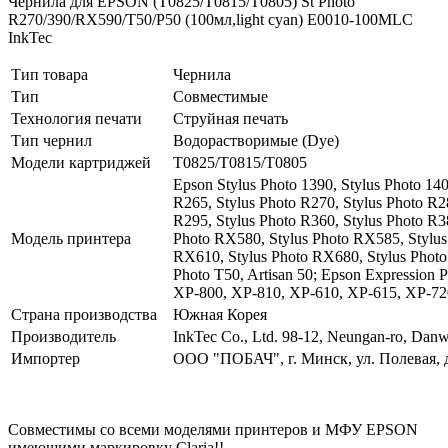
Чернила для EPSON (Т0825/T0815/T0805) St Photo
R270/390/RX590/T50/P50 (100мл,light cyan) E0010-100MLC
InkTec
Тип товара
Чернила
Тип
Совместимые
Технология печати
Струйная печать
Тип чернил
Водорастворимые (Dye)
Модели картриджей
T0825/T0815/T0805
Epson Stylus Photo 1390, Stylus Photo 140
R265, Stylus Photo R270, Stylus Photo R2
R295, Stylus Photo R360, Stylus Photo R3
Модель принтера
Photo RX580, Stylus Photo RX585, Stylus
RX610, Stylus Photo RX680, Stylus Photo
Photo T50, Artisan 50; Epson Expression
XP-800, XP-810, XP-610, XP-615, XP-72
Страна производства
Южная Корея
Производитель
InkTec Co., Ltd. 98-12, Neungan-ro, Dan
Импортер
ООО "ПОБАЧ", г. Минск, ул. Полевая, 
Совместимы со всеми моделями принтеров и МФУ EPSON
имеющими маркировку Claria!!