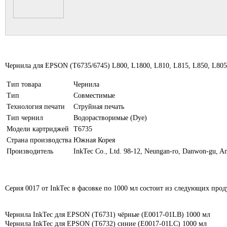
Чернила для EPSON (T6735/6745) L800, L1800, L810, L815, L850, L805 
Тип товара
Чернила
Тип
Совместимые
Технология печати
Струйная печать
Тип чернил
Водорастворимые (Dye)
Модели картриджей
T6735
Страна производства
Южная Корея
Производитель
InkTec Co., Ltd. 98-12, Neungan-ro, Danwon-gu, An
Серия 0017 от InkTec в фасовке по 1000 мл состоит из следующих прод
Чернила InkTec для EPSON (T6731) чёрные (E0017-01LB) 1000 мл
Чернила InkTec для EPSON (T6732) синие (E0017-01LC) 1000 мл