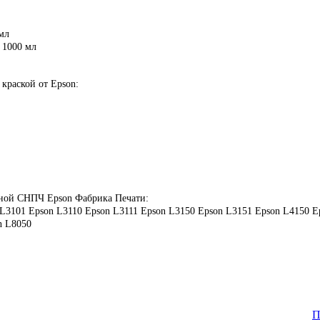
мл
 1000 мл
краской от Epson:
нной СНПЧ Epson Фабрика Печати:
 L3101 Epson L3110 Epson L3111 Epson L3150 Epson L3151 Epson L4150 E
n L8050
П