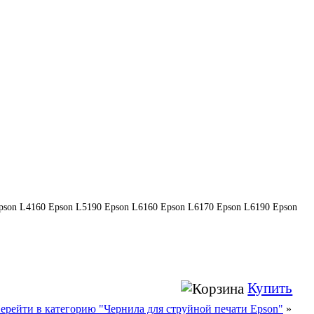
pson L4160 Epson L5190 Epson L6160 Epson L6170 Epson L6190 Epson
Купить
ерейти в категорию "Чернила для струйной печати Epson"
»