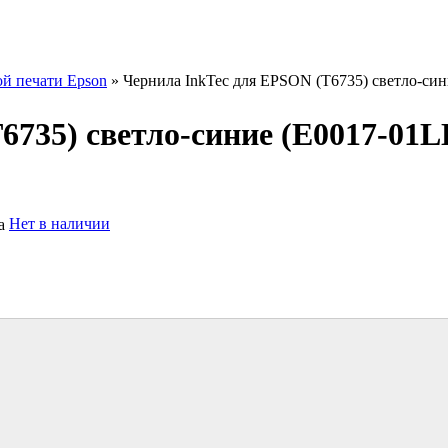
ой печати Epson
» Чернила InkTec для EPSON (T6735) светло-син
6735) светло-синие (E0017-01L
Нет в наличии