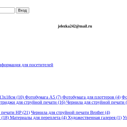
Вход
)501-34-90 (Life) jelezka242@mail.ru
формация для посетителей
13х18см (10)
Фотобумага A5 (7)
Фотобумага для плоттеров (4)
Фо
триджи для струйной печати (16)
Чернила для струйной печати (
 печати HP (21)
Чернила для струйной печати Brother (4)
 (18)
Материалы для переплета (4)
Художественная галерея (1)
Уп