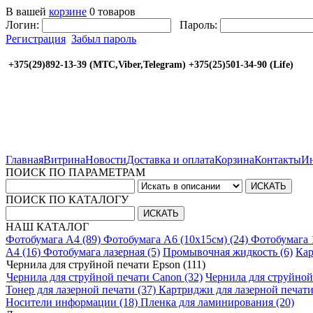
В вашей
корзине
0 товаров
Логин:
Пароль:
Регистрация
Забыл пароль
+375(29)892-13-39 (МТС,Viber,Telegram) +375(25
Главная
Витрина
Новости
Доставка и оплата
Корзина
Контакты
Ин
ПОИСК ПО ПАРАМЕТРАМ
ПОИСК ПО КАТАЛОГУ
НАШ КАТАЛОГ
Фотобумага A4 (89)
Фотобумага A6 (10х15см) (24)
Фотобумага 
A4 (16)
Фотобумага лазерная (5)
Промывочная жидкость (6)
Кар
Чернила для струйной печати Epson (111)
Чернила для струйной печати Canon (32)
Чернила для струйной
Тонер для лазерной печати (37)
Картриджи для лазерной печати
Носители информации (18)
Пленка для ламинирования (20)