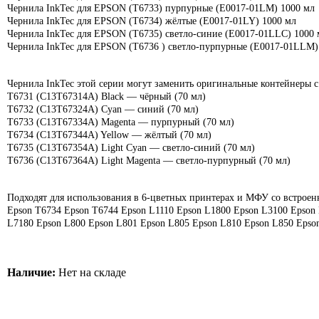
Чернила InkTec для EPSON (T6733) пурпурные (E0017-01LM) 1000 мл
Чернила InkTec для EPSON (T6734) жёлтые (E0017-01LY) 1000 мл
Чернила InkTec для EPSON (T6735) светло-синие (E0017-01LLC) 1000 
Чернила InkTec для EPSON (T6736 ) светло-пурпурные (E0017-01LLM)
Чернила InkTec этой серии могут заменить оригинальные контейнеры с 
T6731 (C13T67314A) Black — чёрный (70 мл)
T6732 (C13T67324A) Cyan — синий (70 мл)
T6733 (C13T67334A) Magenta — пурпурный (70 мл)
T6734 (C13T67344A) Yellow — жёлтый (70 мл)
T6735 (C13T67354A) Light Cyan — светло-синий (70 мл)
T6736 (C13T67364A) Light Magenta — светло-пурпурный (70 мл)
Подходят для использования в 6-цветных принтерах и МФУ со встрое
Epson T6734 Epson T6744 Epson L1110 Epson L1800 Epson L3100 Epson
L7180 Epson L800 Epson L801 Epson L805 Epson L810 Epson L850 Epso
Наличие:
Нет на складе