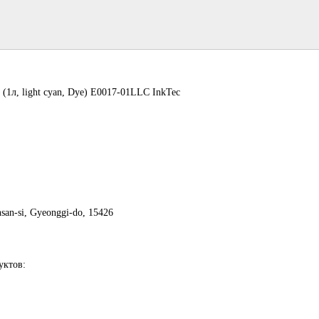
(1л, light cyan, Dye) E0017-01LLC InkTec
san-si, Gyeonggi-do, 15426
уктов: