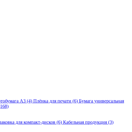
тобумага A3 (4)
Плёнка для печати (6)
Бумага универсальная
168)
аковка для компакт-дисков (6)
Кабельная продукция (3)