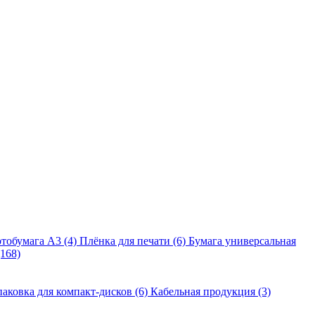
тобумага A3 (4)
Плёнка для печати (6)
Бумага универсальная
168)
аковка для компакт-дисков (6)
Кабельная продукция (3)