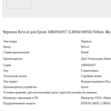
Чернила Revcol для Epson 108/056/057 (L8050/18050) Yellow Же
Тип товара
Чернила
Бренд
Revcol
Страна производства
Китай
Производитель
Дата Технолоджи Лимит
Серия
108/056/057
Тип
Совместимые
Технология печати
Струйная печать
Тип чернил
Водорастворимые (Dye
Производитель устройства
Epson
Условия хранения, дата изготовления (срок годности) указаны на упаковке.
Импортер и фасовщик в РБ
Импортер: ООО «Нереид
Поддерживаемые модели
EPSON L8050, L18050, 