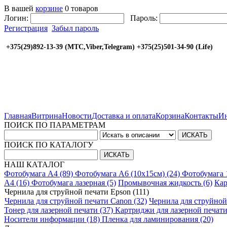
В вашей
корзине
0 товаров
Логин:
Пароль:
Регистрация
Забыл пароль
+375(29)892-13-39 (МТС,Viber,Telegram) +375(25
Главная
Витрина
Новости
Доставка и оплата
Корзина
Контакты
Ин
ПОИСК ПО ПАРАМЕТРАМ
ПОИСК ПО КАТАЛОГУ
НАШ КАТАЛОГ
Фотобумага A4 (89)
Фотобумага A6 (10х15см) (24)
Фотобумага 
A4 (16)
Фотобумага лазерная (5)
Промывочная жидкость (6)
Кар
Чернила для струйной печати Epson (111)
Чернила для струйной печати Canon (32)
Чернила для струйной
Тонер для лазерной печати (37)
Картриджи для лазерной печати
Носители информации (18)
Пленка для ламинирования (20)