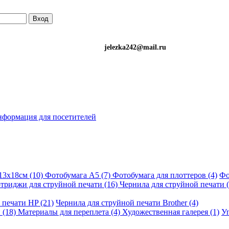
Вход
)501-34-90 (Life) jelezka242@mail.ru
формация для посетителей
13х18см (10)
Фотобумага A5 (7)
Фотобумага для плоттеров (4)
Фо
триджи для струйной печати (16)
Чернила для струйной печати (
 печати HP (21)
Чернила для струйной печати Brother (4)
 (18)
Материалы для переплета (4)
Художественная галерея (1)
Уп