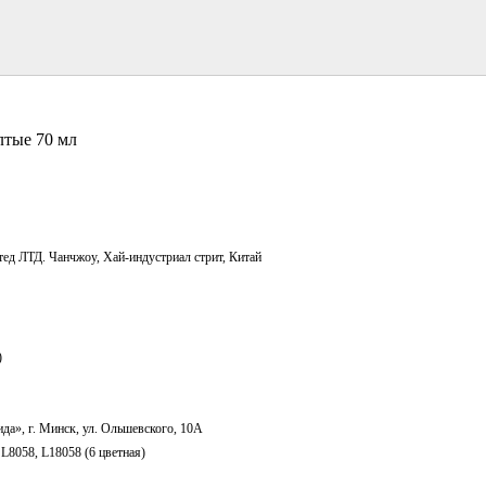
лтые 70 мл
ед ЛТД. Чанчжоу, Хай-индустриал стрит, Китай
)
а», г. Минск, ул. Ольшевского, 10А
L8058, L18058 (6 цветная)