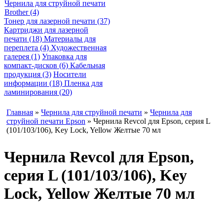
Чернила для струйной печати
Brother (4)
Тонер для лазерной печати (37)
Картриджи для лазерной
печати (18)
Материалы для
переплета (4)
Художественная
галерея (1)
Упаковка для
компакт-дисков (6)
Кабельная
продукция (3)
Носители
информации (18)
Пленка для
ламинирования (20)
Главная
»
Чернила для струйной печати
»
Чернила для
струйной печати Epson
» Чернила Revcol для Epson, серия L
(101/103/106), Key Lock, Yellow Желтые 70 мл
Чернила Revcol для Epson,
серия L (101/103/106), Key
Lock, Yellow Желтые 70 мл