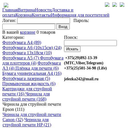
Главная
Витрина
Новости
Доставка и
оплата
Корзина
Контакты
Информация для посетителей
Логин:
Пароль:
Вход
В вашей
корзине
0 товаров
Категории:
Поиск:
Фотобумага A4 (89)
Фотобумага A6 (10х15см) (24)
Фотобумага 13х18см (10)
Фотобумага A5 (7)
Фотобумага
+375(29)892-13-39
для плоттеров (4)
Фотобумага
(МТС,Viber,Telegram)
A3 (4)
Плёнка для печати (6)
+375(25)501-34-90 (Life)
Бумага универсальная A4 (16)
Фотобумага лазерная (5)
jelezka242@mail.ru
Промывочная жидкость (6)
Картриджи для струйной
печати (16)
Чернила для
струйной печати (168)
Чернила для струйной печати
Epson (111)
Чернила для струйной печати
Canon (32)
Чернила для
струйной печати HP (21)