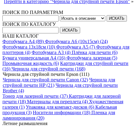
Перейти в категорию "Чернила для струйной печати Epson"
»
ПОИСК ПО ПАРАМЕТРАМ
ПОИСК ПО КАТАЛОГУ
НАШ КАТАЛОГ
Фотобумага A4 (89)
Фотобумага A6 (10х15см) (24)
Фотобумага 13х18см (10)
Фотобумага A5 (7)
Фотобумага для
плоттеров (4)
Фотобумага A3 (4)
Плёнка для печати (6)
Бумага универсальная A4 (16)
Фотобумага лазерная (5)
Промывочная жидкость (6)
Картриджи для струйной печати
(16)
Чернила для струйной печати (168)
Чернила для струйной печати Epson (111)
Чернила для струйной печати Canon (32)
Чернила для
струйной печати HP (21)
Чернила для струйной печати
Brother (4)
Тонер для лазерной печати (37)
Картриджи для лазерной
печати (18)
Материалы для переплета (4)
Художественная
галерея (1)
Упаковка для компакт-дисков (6)
Кабельная
продукция (3)
Носители информации (18)
Пленка для
ламинирования (20)
Летние размышления