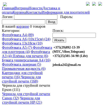
Главная
Витрина
Новости
Доставка и
оплата
Корзина
Контакты
Информация для посетителей
Логин:
Пароль:
Вход
В вашей
корзине
0 товаров
Категории:
Поиск:
Фотобумага A4 (89)
Фотобумага A6 (10х15см) (24)
Фотобумага 13х18см (10)
Фотобумага A5 (7)
Фотобумага
+375(29)892-13-39
для плоттеров (4)
Фотобумага
(МТС,Viber,Telegram)
A3 (4)
Плёнка для печати (6)
+375(25)501-34-90 (Life)
Бумага универсальная A4 (16)
Фотобумага лазерная (5)
jelezka242@mail.ru
Промывочная жидкость (6)
Картриджи для струйной
печати (16)
Чернила для
струйной печати (168)
Чернила для струйной печати
Epson (111)
Чернила для струйной печати
Canon (32)
Чернила для
струйной печати HP (21)