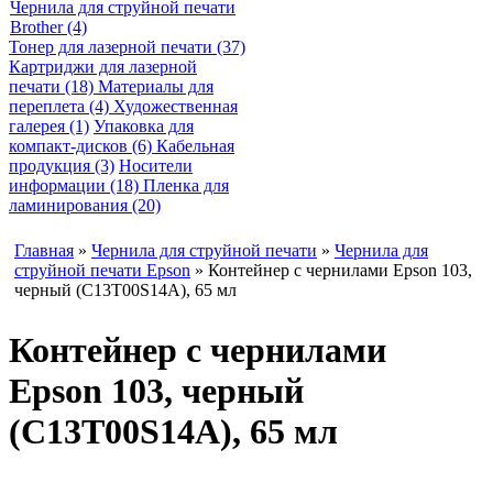
Чернила для струйной печати
Brother (4)
Тонер для лазерной печати (37)
Картриджи для лазерной
печати (18)
Материалы для
переплета (4)
Художественная
галерея (1)
Упаковка для
компакт-дисков (6)
Кабельная
продукция (3)
Носители
информации (18)
Пленка для
ламинирования (20)
Главная
»
Чернила для струйной печати
»
Чернила для
струйной печати Epson
» Контейнер с чернилами Epson 103,
черный (С13Т00S14А), 65 мл
Контейнер с чернилами
Epson 103, черный
(С13Т00S14А), 65 мл