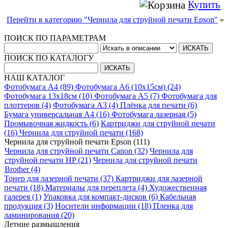
Купить
Перейти в категорию "Чернила для струйной печати Epson"
»
ПОИСК ПО ПАРАМЕТРАМ
ПОИСК ПО КАТАЛОГУ
НАШ КАТАЛОГ
Фотобумага A4 (89)
Фотобумага A6 (10х15см) (24)
Фотобумага 13х18см (10)
Фотобумага A5 (7)
Фотобумага для
плоттеров (4)
Фотобумага A3 (4)
Плёнка для печати (6)
Бумага универсальная A4 (16)
Фотобумага лазерная (5)
Промывочная жидкость (6)
Картриджи для струйной печати
(16)
Чернила для струйной печати (168)
Чернила для струйной печати Epson (111)
Чернила для струйной печати Canon (32)
Чернила для
струйной печати HP (21)
Чернила для струйной печати
Brother (4)
Тонер для лазерной печати (37)
Картриджи для лазерной
печати (18)
Материалы для переплета (4)
Художественная
галерея (1)
Упаковка для компакт-дисков (6)
Кабельная
продукция (3)
Носители информации (18)
Пленка для
ламинирования (20)
Летние размышления