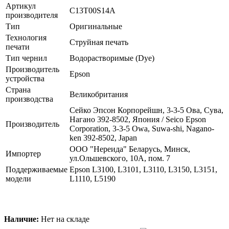
Артикул
C13T00S14A
производителя
Тип
Оригинальные
Технология
Струйная печать
печати
Тип чернил
Водорастворимые (Dye)
Производитель
Epson
устройства
Страна
Великобритания
производства
Сейко Эпсон Корпорейшн, 3-3-5 Oва, Сува,
Нагано 392-8502, Япония / Seico Epson
Производитель
Corporation, 3-3-5 Owa, Suwa-shi, Nagano-
ken 392-8502, Japan
ООО "Нереида" Беларусь, Минск,
Импортер
ул.Ольшевского, 10А, пом. 7
Поддерживаемые
Epson L3100, L3101, L3110, L3150, L3151,
модели
L1110, L5190
Наличие:
Нет на складе