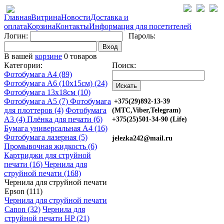
Главная
Витрина
Новости
Доставка и
оплата
Корзина
Контакты
Информация для посетителей
Логин:
Пароль:
Вход
В вашей
корзине
0 товаров
Категории:
Поиск:
Фотобумага A4 (89)
Фотобумага A6 (10х15см) (24)
Фотобумага 13х18см (10)
Фотобумага A5 (7)
Фотобумага
+375(29)892-13-39
для плоттеров (4)
Фотобумага
(МТС,Viber,Telegram)
A3 (4)
Плёнка для печати (6)
+375(25)501-34-90 (Life)
Бумага универсальная A4 (16)
Фотобумага лазерная (5)
jelezka242@mail.ru
Промывочная жидкость (6)
Картриджи для струйной
печати (16)
Чернила для
струйной печати (168)
Чернила для струйной печати
Epson (111)
Чернила для струйной печати
Canon (32)
Чернила для
струйной печати HP (21)