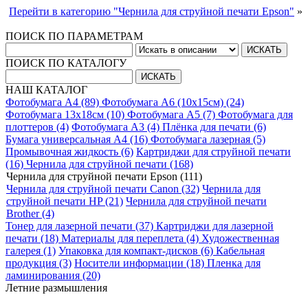
Перейти в категорию "Чернила для струйной печати Epson"
»
ПОИСК ПО ПАРАМЕТРАМ
ПОИСК ПО КАТАЛОГУ
НАШ КАТАЛОГ
Фотобумага A4 (89)
Фотобумага A6 (10х15см) (24)
Фотобумага 13х18см (10)
Фотобумага A5 (7)
Фотобумага для
плоттеров (4)
Фотобумага A3 (4)
Плёнка для печати (6)
Бумага универсальная A4 (16)
Фотобумага лазерная (5)
Промывочная жидкость (6)
Картриджи для струйной печати
(16)
Чернила для струйной печати (168)
Чернила для струйной печати Epson (111)
Чернила для струйной печати Canon (32)
Чернила для
струйной печати HP (21)
Чернила для струйной печати
Brother (4)
Тонер для лазерной печати (37)
Картриджи для лазерной
печати (18)
Материалы для переплета (4)
Художественная
галерея (1)
Упаковка для компакт-дисков (6)
Кабельная
продукция (3)
Носители информации (18)
Пленка для
ламинирования (20)
Летние размышления