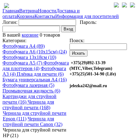
Главная
Витрина
Новости
Доставка и
оплата
Корзина
Контакты
Информация для посетителей
Логин:
Пароль:
Вход
В вашей
корзине
0 товаров
Категории:
Поиск:
Фотобумага A4 (89)
Фотобумага A6 (10х15см) (24)
Фотобумага 13х18см (10)
Фотобумага A5 (7)
Фотобумага
+375(29)892-13-39
для плоттеров (4)
Фотобумага
(МТС,Viber,Telegram)
A3 (4)
Плёнка для печати (6)
+375(25)501-34-90 (Life)
Бумага универсальная A4 (16)
Фотобумага лазерная (5)
jelezka242@mail.ru
Промывочная жидкость (6)
Картриджи для струйной
печати (16)
Чернила для
струйной печати (168)
Чернила для струйной печати
Epson (111)
Чернила для
струйной печати Canon (32)
Чернила для струйной печати
HP (21)