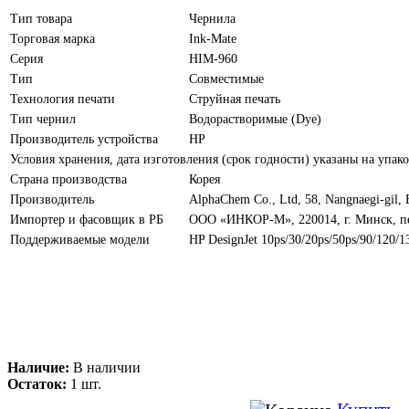
Тип товара
Чернила
Торговая марка
Ink-Mate
Серия
HIM-960
Тип
Совместимые
Технология печати
Струйная печать
Тип чернил
Водорастворимые (Dye)
Производитель устройства
HP
Условия хранения, дата изготовления (срок годности) указаны на упако
Страна производства
Корея
Производитель
AlphaChem Сo., Ltd, 58, Nangnaegi-gil,
Импортер и фасовщик в РБ
ООО «ИНКОР-М», 220014, г. Минск, пер
Поддерживаемые модели
HP DesignJet 10ps/30/20ps/50ps/90/120/1
Наличие:
В наличии
Остаток:
1 шт.