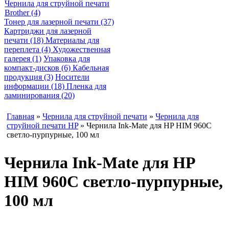
Чернила для струйной печати
Brother (4)
Тонер для лазерной печати (37)
Картриджи для лазерной
печати (18)
Материалы для
переплета (4)
Художественная
галерея (1)
Упаковка для
компакт-дисков (6)
Кабельная
продукция (3)
Носители
информации (18)
Пленка для
ламинирования (20)
Главная
»
Чернила для струйной печати
»
Чернила для
струйной печати HP
» Чернила Ink-Mate для HP HIM 960C
светло-пурпурные, 100 мл
Чернила Ink-Mate для HP
HIM 960C светло-пурпурные,
100 мл