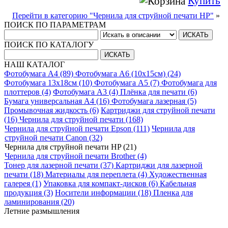
Купить
Перейти в категорию "Чернила для струйной печати HP"
»
ПОИСК ПО ПАРАМЕТРАМ
ПОИСК ПО КАТАЛОГУ
НАШ КАТАЛОГ
Фотобумага A4 (89)
Фотобумага A6 (10х15см) (24)
Фотобумага 13х18см (10)
Фотобумага A5 (7)
Фотобумага для
плоттеров (4)
Фотобумага A3 (4)
Плёнка для печати (6)
Бумага универсальная A4 (16)
Фотобумага лазерная (5)
Промывочная жидкость (6)
Картриджи для струйной печати
(16)
Чернила для струйной печати (168)
Чернила для струйной печати Epson (111)
Чернила для
струйной печати Canon (32)
Чернила для струйной печати HP (21)
Чернила для струйной печати Brother (4)
Тонер для лазерной печати (37)
Картриджи для лазерной
печати (18)
Материалы для переплета (4)
Художественная
галерея (1)
Упаковка для компакт-дисков (6)
Кабельная
продукция (3)
Носители информации (18)
Пленка для
ламинирования (20)
Летние размышления