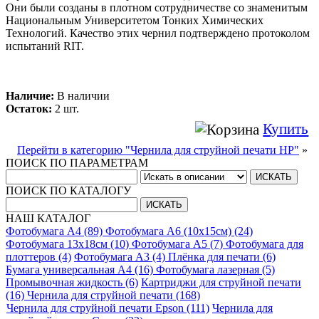
Они были созданы в плотном сотрудничестве со знаменитым
Национальным Университетом Тонких Химических
Технологий. Качество этих чернил подтверждено протоколом
испытаний RIT.
Наличие:
В наличии
Остаток:
2 шт.
Купить
Перейти в категорию "Чернила для струйной печати HP"
»
ПОИСК ПО ПАРАМЕТРАМ
ПОИСК ПО КАТАЛОГУ
НАШ КАТАЛОГ
Фотобумага A4 (89)
Фотобумага A6 (10х15см) (24)
Фотобумага 13х18см (10)
Фотобумага A5 (7)
Фотобумага для
плоттеров (4)
Фотобумага A3 (4)
Плёнка для печати (6)
Бумага универсальная A4 (16)
Фотобумага лазерная (5)
Промывочная жидкость (6)
Картриджи для струйной печати
(16)
Чернила для струйной печати (168)
Чернила для струйной печати Epson (111)
Чернила для