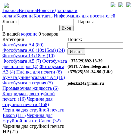
Главная
Витрина
Новости
Доставка и
оплата
Корзина
Контакты
Информация для посетителей
Логин:
Пароль:
Вход
В вашей
корзине
0 товаров
Категории:
Поиск:
Фотобумага A4 (89)
Фотобумага A6 (10х15см) (24)
Фотобумага 13х18см (10)
Фотобумага A5 (7)
Фотобумага
+375(29)892-13-39
для плоттеров (4)
Фотобумага
(МТС,Viber,Telegram)
A3 (4)
Плёнка для печати (6)
+375(25)501-34-90 (Life)
Бумага универсальная A4 (16)
Фотобумага лазерная (5)
jelezka242@mail.ru
Промывочная жидкость (6)
Картриджи для струйной
печати (16)
Чернила для
струйной печати (168)
Чернила для струйной печати
Epson (111)
Чернила для
струйной печати Canon (32)
Чернила для струйной печати
HP (21)