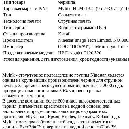
Тип товара
Чернила
Торговая марка и P/N:
MyInk; HI-M213-C (951/933/711)/ 1
Тип
Совместимые
Технология печати
Струйная печать
Тип чернил
Водорастворимые (Dye)
Страна производства
Китай
Производитель
Ninestar Image Tech Limited, NO.388
Импортер
ООО "ПОБАЧ", г. Минск, ул. Полева
Поддерживаемые модели
HP Designjet T120/520
Условия хранения, дата изготовления (срок годности) указаны 
MyInk - структурное подразделение группы Ninestar, является
одним из крупнейших производителей чернил для струйной
печати. За время своего существования, начиная с 2000 года,
продукция компании заняла 30% мирового рынка
совместимых чернил.
В арсенале компании более 600 видов высококачественных
чернил (пигменты и красители на водной основе) для
настольных и профессиональных широкоформатных
принтеров: HP, Canon, Epson, Brother, Lexmark, Roland и др.
MyInk имеет два собственных бренда - это пигментные
чернила EverBrite™ и чернила на водной основе Gloria™.