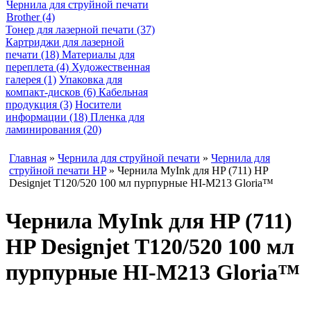
Чернила для струйной печати
Brother (4)
Тонер для лазерной печати (37)
Картриджи для лазерной
печати (18)
Материалы для
переплета (4)
Художественная
галерея (1)
Упаковка для
компакт-дисков (6)
Кабельная
продукция (3)
Носители
информации (18)
Пленка для
ламинирования (20)
Главная
»
Чернила для струйной печати
»
Чернила для
струйной печати HP
» Чернила MyInk для HP (711) HP
Designjet T120/520 100 мл пурпурные HI-M213 Gloria™
Чернила MyInk для HP (711)
HP Designjet T120/520 100 мл
пурпурные HI-M213 Gloria™