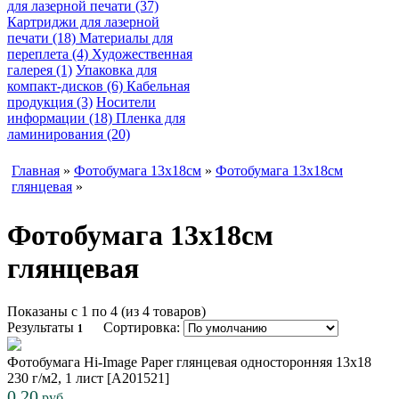
для лазерной печати (37)
Картриджи для лазерной
печати (18)
Материалы для
переплета (4)
Художественная
галерея (1)
Упаковка для
компакт-дисков (6)
Кабельная
продукция (3)
Носители
информации (18)
Пленка для
ламинирования (20)
Главная
»
Фотобумага 13х18см
»
Фотобумага 13х18см
глянцевая
»
Фотобумага 13х18см
глянцевая
Показаны с 1 по 4 (из 4 товаров)
Результаты
Сортировка:
1
Фотобумага Hi-Image Paper глянцевая односторонняя 13x18
230 г/м2, 1 лист [A201521]
0,20
руб.