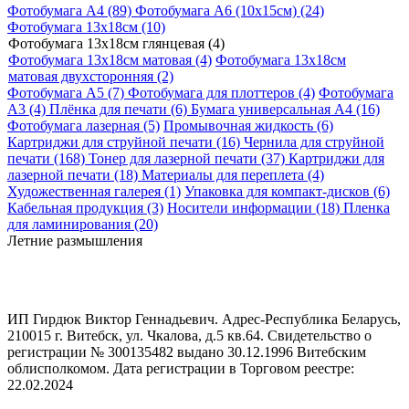
Фотобумага A4 (89)
Фотобумага A6 (10х15см) (24)
Фотобумага 13х18см (10)
Фотобумага 13х18см глянцевая (4)
Фотобумага 13х18см матовая (4)
Фотобумага 13х18см
матовая двухсторонняя (2)
Фотобумага A5 (7)
Фотобумага для плоттеров (4)
Фотобумага
A3 (4)
Плёнка для печати (6)
Бумага универсальная A4 (16)
Фотобумага лазерная (5)
Промывочная жидкость (6)
Картриджи для струйной печати (16)
Чернила для струйной
печати (168)
Тонер для лазерной печати (37)
Картриджи для
лазерной печати (18)
Материалы для переплета (4)
Художественная галерея (1)
Упаковка для компакт-дисков (6)
Кабельная продукция (3)
Носители информации (18)
Пленка
для ламинирования (20)
Летние размышления
ИП Гирдюк Виктор Геннадьевич. Адрес-Республика Беларусь,
210015 г. Витебск, ул. Чкалова, д.5 кв.64. Свидетельство о
регистрации № 300135482 выдано 30.12.1996 Витебским
облисполкомом. Дата регистрации в Торговом реестре:
22.02.2024