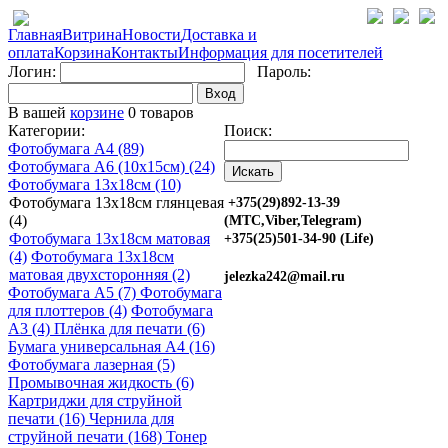
Главная
Витрина
Новости
Доставка и
оплата
Корзина
Контакты
Информация для посетителей
Логин:
Пароль:
Вход
В вашей
корзине
0 товаров
Категории:
Поиск:
Фотобумага A4 (89)
Фотобумага A6 (10х15см) (24)
Фотобумага 13х18см (10)
Фотобумага 13х18см глянцевая
+375(29)892-13-39
(4)
(МТС,Viber,Telegram)
Фотобумага 13х18см матовая
+375(25)501-34-90 (Life)
(4)
Фотобумага 13х18см
матовая двухсторонняя (2)
jelezka242@mail.ru
Фотобумага A5 (7)
Фотобумага
для плоттеров (4)
Фотобумага
A3 (4)
Плёнка для печати (6)
Бумага универсальная A4 (16)
Фотобумага лазерная (5)
Промывочная жидкость (6)
Картриджи для струйной
печати (16)
Чернила для
струйной печати (168)
Тонер