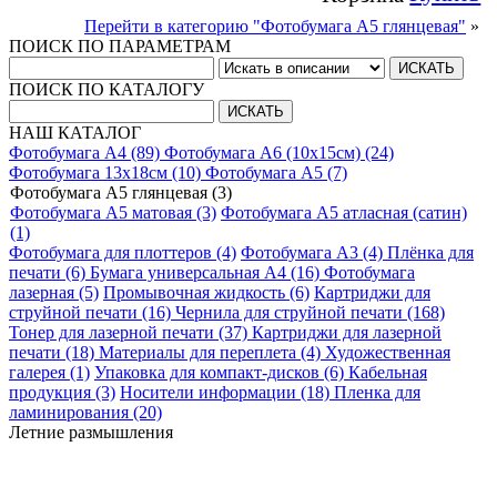
Перейти в категорию "Фотобумага A5 глянцевая"
»
ПОИСК ПО ПАРАМЕТРАМ
ПОИСК ПО КАТАЛОГУ
НАШ КАТАЛОГ
Фотобумага A4 (89)
Фотобумага A6 (10х15см) (24)
Фотобумага 13х18см (10)
Фотобумага A5 (7)
Фотобумага A5 глянцевая (3)
Фотобумага A5 матовая (3)
Фотобумага A5 атласная (сатин)
(1)
Фотобумага для плоттеров (4)
Фотобумага A3 (4)
Плёнка для
печати (6)
Бумага универсальная A4 (16)
Фотобумага
лазерная (5)
Промывочная жидкость (6)
Картриджи для
струйной печати (16)
Чернила для струйной печати (168)
Тонер для лазерной печати (37)
Картриджи для лазерной
печати (18)
Материалы для переплета (4)
Художественная
галерея (1)
Упаковка для компакт-дисков (6)
Кабельная
продукция (3)
Носители информации (18)
Пленка для
ламинирования (20)
Летние размышления