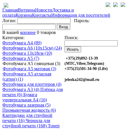
Главная
Витрина
Новости
Доставка и
оплата
Корзина
Контакты
Информация для посетителей
Логин:
Пароль:
Вход
В вашей
корзине
0 товаров
Категории:
Поиск:
Фотобумага A4 (89)
Фотобумага A6 (10х15см) (24)
Фотобумага 13х18см (10)
Фотобумага A5 (7)
+375(29)892-13-39
Фотобумага A5 глянцевая (3)
(МТС,Viber,Telegram)
Фотобумага A5 матовая (3)
+375(25)501-34-90 (Life)
Фотобумага A5 атласная
(сатин) (1)
jelezka242@mail.ru
Фотобумага для плоттеров (4)
Фотобумага A3 (4)
Плёнка для
печати (6)
Бумага
универсальная A4 (16)
Фотобумага лазерная (5)
Промывочная жидкость (6)
Картриджи для струйной
печати (16)
Чернила для
струйной печати (168)
Тонер