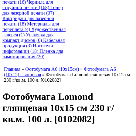
печати (16)
Чернила для
струйной печати (168)
Тонер
для лазерной печати (37)
Картриджи для лазерной
печати (18)
Материалы для
переплета (4)
Художественная
галерея (1)
Упаковка для
компакт-дисков (6)
Кабельная
продукция (3)
Носители
информации (18)
Пленка для
ламинирования (20)
Главная
»
Фотобумага A6 (10х15см)
»
Фотобумага A6
(10х15) глянцевая
» Фотобумага Lomond глянцевая 10х15 см
230 г/кв.м. 100 л. [0102082]
Фотобумага Lomond
глянцевая 10х15 см 230 г/
кв.м. 100 л. [0102082]