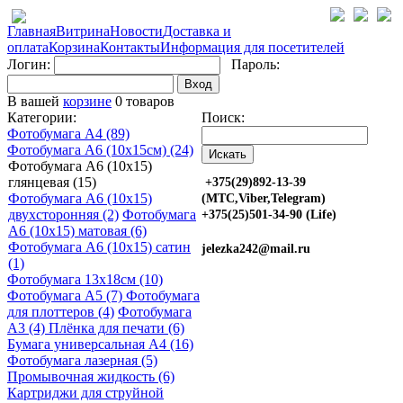
Главная
Витрина
Новости
Доставка и
оплата
Корзина
Контакты
Информация для посетителей
Логин:
Пароль:
Вход
В вашей
корзине
0 товаров
Категории:
Поиск:
Фотобумага A4 (89)
Фотобумага A6 (10х15см) (24)
Фотобумага A6 (10х15)
глянцевая (15)
+375(29)892-13-39
Фотобумага A6 (10х15)
(МТС,Viber,Telegram)
двухсторонняя (2)
Фотобумага
+375(25)501-34-90 (Life)
A6 (10х15) матовая (6)
Фотобумага A6 (10х15) сатин
jelezka242@mail.ru
(1)
Фотобумага 13х18см (10)
Фотобумага A5 (7)
Фотобумага
для плоттеров (4)
Фотобумага
A3 (4)
Плёнка для печати (6)
Бумага универсальная A4 (16)
Фотобумага лазерная (5)
Промывочная жидкость (6)
Картриджи для струйной