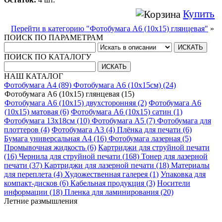
Купить
Перейти в категорию "Фотобумага A6 (10х15) глянцевая"
»
ПОИСК ПО ПАРАМЕТРАМ
ПОИСК ПО КАТАЛОГУ
НАШ КАТАЛОГ
Фотобумага A4 (89)
Фотобумага A6 (10х15см) (24)
Фотобумага A6 (10х15) глянцевая (15)
Фотобумага A6 (10х15) двухсторонняя (2)
Фотобумага A6
(10х15) матовая (6)
Фотобумага A6 (10х15) сатин (1)
Фотобумага 13х18см (10)
Фотобумага A5 (7)
Фотобумага для
плоттеров (4)
Фотобумага A3 (4)
Плёнка для печати (6)
Бумага универсальная A4 (16)
Фотобумага лазерная (5)
Промывочная жидкость (6)
Картриджи для струйной печати
(16)
Чернила для струйной печати (168)
Тонер для лазерной
печати (37)
Картриджи для лазерной печати (18)
Материалы
для переплета (4)
Художественная галерея (1)
Упаковка для
компакт-дисков (6)
Кабельная продукция (3)
Носители
информации (18)
Пленка для ламинирования (20)
Летние размышления