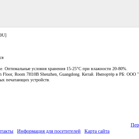
20U]
ся
ке. Оптимальные условия хранения 15-25°C при влажности 20-80%.
7th Floor, Room 7H10B Shenzhen, Guangdong. Китай. Импортёр в РБ: ООО "
ых печатающих устройств.
Пер
нтакты
Информация для посетителей
Карта сайта