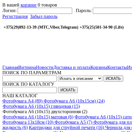
В вашей
корзине
0 товаров
Логин:
Пароль:
Регистрация
Забыл пароль
+375(29)892-13-39 (МТС,Viber,Telegram) +375(25
Главная
Витрина
Новости
Доставка и оплата
Корзина
Контакты
Ин
ПОИСК ПО ПАРАМЕТРАМ
ПОИСК ПО КАТАЛОГУ
НАШ КАТАЛОГ
Фотобумага A4 (89)
Фотобумага A6 (10х15см) (24)
Фотобумага A6 (10х15) глянцевая (15)
Фотобумага A6 (10х15) двухсторонняя (2)
Фотобумага A6 (10х15) матовая (6)
Фотобумага A6 (10х15) сати
Фотобумага 13х18см (10)
Фотобумага A5 (7)
Фотобумага для пл
жидкость (6)
Картриджи для струйной печати (16)
Чернила для 