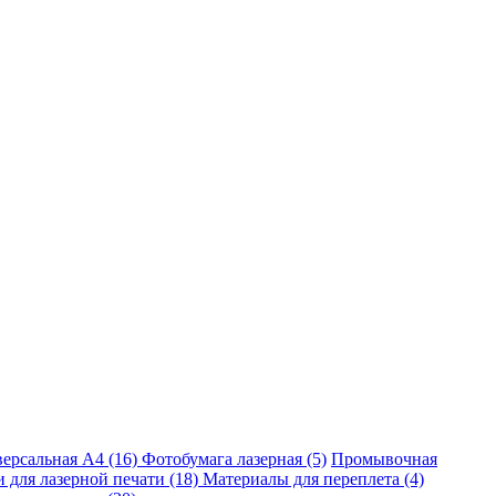
ерсальная A4 (16)
Фотобумага лазерная (5)
Промывочная
 для лазерной печати (18)
Материалы для переплета (4)