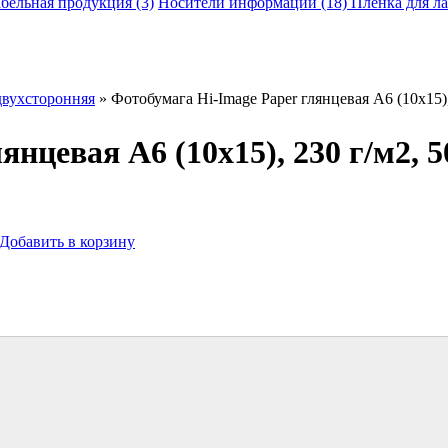
бельная продукция (3)
Носители информации (18)
Пленка для л
двухсторонняя
» Фотобумага Hi-Image Paper глянцевая A6 (10х15),
нцевая A6 (10х15), 230 г/м2, 5
Добавить в корзину