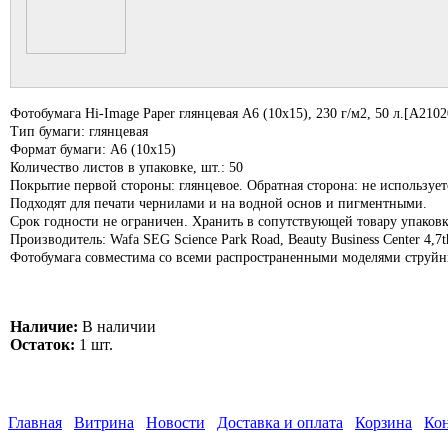
Фотобумага Hi-Image Paper глянцевая A6 (10х15), 230 г/м2, 50 л.[A210
Тип бумаги: глянцевая
Формат бумаги: А6 (10х15)
Количество листов в упаковке, шт.: 50
Покрытие первой стороны: глянцевое. Обратная сторона: не использует
Подходят для печати чернилами и на водной основ и пигментными.
Срок годности не ограничен. Хранить в сопутствующей товару упаков
Производитель: Wafa SEG Science Park Road, Beauty Business Center 4,
Фотобумага совместима со всеми распространенными моделями струйн
Наличие:
В наличии
Остаток:
1 шт.
Главная
Витрина
Новости
Доставка и оплата
Корзина
Ко