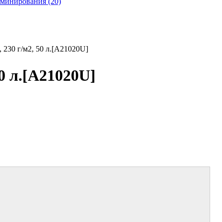
аминирования (20)
 230 г/м2, 50 л.[A21020U]
0 л.[A21020U]