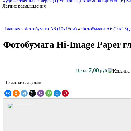
Художественная галерея (1)
Упаковка для компакт-дисков (6)
Ка
Летние размышления
Главная
»
Фотобумага A6 (10х15см)
»
Фотобумага A6 (10х15) 
Фотобумага Hi-Image Paper гля
7,00
Цена:
руб
Предложить друзьям: