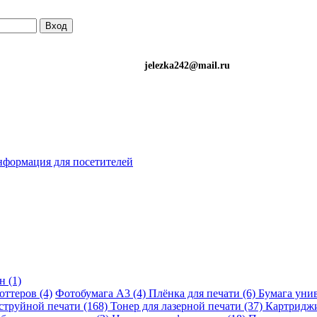
Вход
)501-34-90 (Life) jelezka242@mail.ru
формация для посетителей
н (1)
оттеров (4)
Фотобумага A3 (4)
Плёнка для печати (6)
Бумага унив
струйной печати (168)
Тонер для лазерной печати (37)
Картриджи