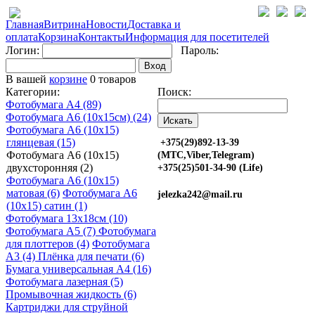
Главная
Витрина
Новости
Доставка и
оплата
Корзина
Контакты
Информация для посетителей
Логин:
Пароль:
Вход
В вашей
корзине
0 товаров
Категории:
Поиск:
Фотобумага A4 (89)
Фотобумага A6 (10х15см) (24)
Фотобумага A6 (10х15)
глянцевая (15)
+375(29)892-13-39
Фотобумага A6 (10х15)
(МТС,Viber,Telegram)
двухсторонняя (2)
+375(25)501-34-90 (Life)
Фотобумага A6 (10х15)
матовая (6)
Фотобумага A6
jelezka242@mail.ru
(10х15) сатин (1)
Фотобумага 13х18см (10)
Фотобумага A5 (7)
Фотобумага
для плоттеров (4)
Фотобумага
A3 (4)
Плёнка для печати (6)
Бумага универсальная A4 (16)
Фотобумага лазерная (5)
Промывочная жидкость (6)
Картриджи для струйной