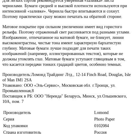
Для легких сортов рекомендуется умеренная «заливка» листа
чернилами. Бумаги средней и высокой плотности используются при
интенсивной «заливке». Чернила быстро впитываются и сохнут.
Поэтому практически сразу можно печатать на обратной стороне.
Матовое покрытие при сильном увеличении имеет вид гористого
рельефа. Поэтому отраженный свет рассеивается под разными углами.
Изображение, отпечатанное на матовой бумаге, не бликует, линии
высококонтрастны, чистые тона имеют характерную бархатистую
глубину. Матовые бумаги лучше подходят для печати таких
изображений (например, иллюстрированных текстов), которые не
должны утомлять глаз. Матовые бумаги уступают глянцевым в том,
что касается передачи тонких градаций цветов, особенно темных.
Производитель:Ломонд Трайдинг Лтд., 12-14 Finch Road, Douglas, Isle
of Man IM1 2SA
Упаковано: ООО «Эль-Сервис», Московская обл. г.Троицк, ул.
Промышленная,8
Поставщик в РБ: ООО "Нереида" Беларусь, Минск, ул.Ольшевского,
10А, пом. 7
Производитель
Lomond
Серия
Photo Paper
Код упаковки
0102084
Страна изготовитель
Россия