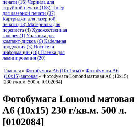
печати (16)
Чернила для
струйной печати (168)
Тонер
для лазерной печати (37)
Картриджи для лазерной
печати (18)
Материалы для
переплета (4)
Художественная
галерея (1)
Упаковка для
компакт-дисков (6)
Кабельная
продукция (3)
Носители
информации (18)
Пленка для
ламинирования (20)
Главная
»
Фотобумага A6 (10х15см)
»
Фотобумага A6
(10х15) матовая
» Фотобумага Lomond матовая A6 (10х15)
230 г/кв.м. 500 л. [0102084]
Фотобумага Lomond матовая
A6 (10х15) 230 г/кв.м. 500 л.
[0102084]