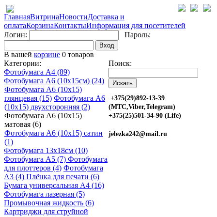
Главная
Витрина
Новости
Доставка и
оплата
Корзина
Контакты
Информация для посетителей
Логин:
Пароль:
Вход
В вашей
корзине
0 товаров
Категории:
Поиск:
Фотобумага A4 (89)
Фотобумага A6 (10х15см) (24)
Фотобумага A6 (10х15)
глянцевая (15)
Фотобумага A6
+375(29)892-13-39
(10х15) двухсторонняя (2)
(МТС,Viber,Telegram)
Фотобумага A6 (10х15)
+375(25)501-34-90 (Life)
матовая (6)
Фотобумага A6 (10х15) сатин
jelezka242@mail.ru
(1)
Фотобумага 13х18см (10)
Фотобумага A5 (7)
Фотобумага
для плоттеров (4)
Фотобумага
A3 (4)
Плёнка для печати (6)
Бумага универсальная A4 (16)
Фотобумага лазерная (5)
Промывочная жидкость (6)
Картриджи для струйной