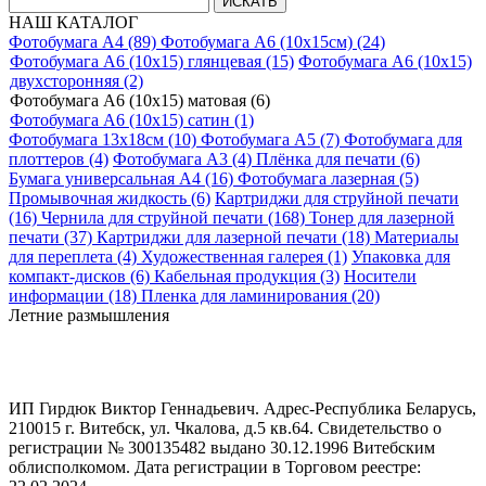
НАШ КАТАЛОГ
Фотобумага A4 (89)
Фотобумага A6 (10х15см) (24)
Фотобумага A6 (10х15) глянцевая (15)
Фотобумага A6 (10х15)
двухсторонняя (2)
Фотобумага A6 (10х15) матовая (6)
Фотобумага A6 (10х15) сатин (1)
Фотобумага 13х18см (10)
Фотобумага A5 (7)
Фотобумага для
плоттеров (4)
Фотобумага A3 (4)
Плёнка для печати (6)
Бумага универсальная A4 (16)
Фотобумага лазерная (5)
Промывочная жидкость (6)
Картриджи для струйной печати
(16)
Чернила для струйной печати (168)
Тонер для лазерной
печати (37)
Картриджи для лазерной печати (18)
Материалы
для переплета (4)
Художественная галерея (1)
Упаковка для
компакт-дисков (6)
Кабельная продукция (3)
Носители
информации (18)
Пленка для ламинирования (20)
Летние размышления
ИП Гирдюк Виктор Геннадьевич. Адрес-Республика Беларусь,
210015 г. Витебск, ул. Чкалова, д.5 кв.64. Свидетельство о
регистрации № 300135482 выдано 30.12.1996 Витебским
облисполкомом. Дата регистрации в Торговом реестре: