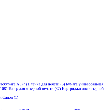
тобумага A3 (4)
Плёнка для печати (6)
Бумага универсальная
(168)
Тонер для лазерной печати (37)
Картриджи для лазерной
я Canon (1)