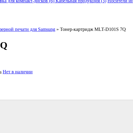
вка для компакт-дисков (6)
Кабельная продукция (3)
Носители и
зерной печати для Samsung
» Тонер-картридж MLT-D101S 7Q
7Q
Нет в наличии