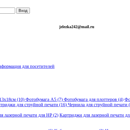
Вход
)501-34-90 (Life) jelezka242@mail.ru
формация для посетителей
13х18см (10)
Фотобумага A5 (7)
Фотобумага для плоттеров (4)
Фо
триджи для струйной печати (16)
Чернила для струйной печати 
я лазерной печати для HP (2)
Картриджи для лазерной печати дл