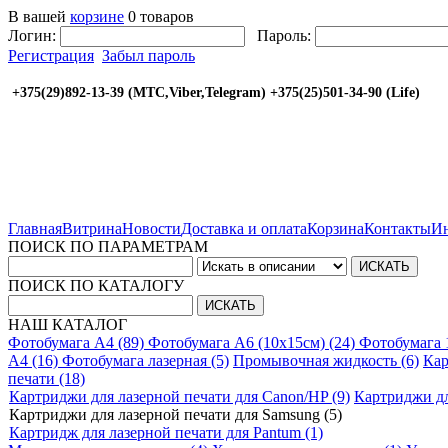
В вашей
корзине
0 товаров
Логин:
Пароль:
Регистрация
Забыл пароль
+375(29)892-13-39 (МТС,Viber,Telegram) +375(25
Главная
Витрина
Новости
Доставка и оплата
Корзина
Контакты
Ин
ПОИСК ПО ПАРАМЕТРАМ
ПОИСК ПО КАТАЛОГУ
НАШ КАТАЛОГ
Фотобумага A4 (89)
Фотобумага A6 (10х15см) (24)
Фотобумага 
A4 (16)
Фотобумага лазерная (5)
Промывочная жидкость (6)
Кар
печати (18)
Картриджи для лазерной печати для Canon/HP (9)
Картриджи дл
Картриджи для лазерной печати для Samsung (5)
Картридж для лазерной печати для Pantum (1)