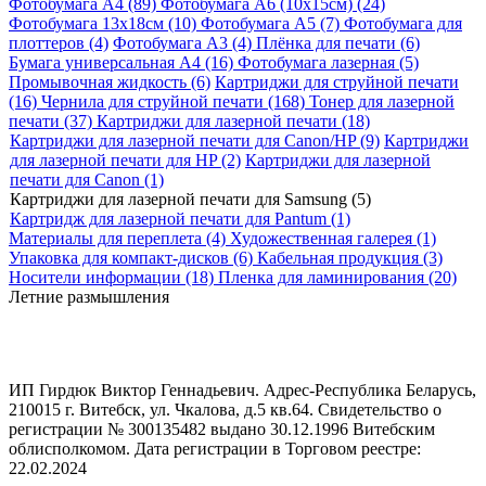
Фотобумага A4 (89)
Фотобумага A6 (10х15см) (24)
Фотобумага 13х18см (10)
Фотобумага A5 (7)
Фотобумага для
плоттеров (4)
Фотобумага A3 (4)
Плёнка для печати (6)
Бумага универсальная A4 (16)
Фотобумага лазерная (5)
Промывочная жидкость (6)
Картриджи для струйной печати
(16)
Чернила для струйной печати (168)
Тонер для лазерной
печати (37)
Картриджи для лазерной печати (18)
Картриджи для лазерной печати для Canon/HP (9)
Картриджи
для лазерной печати для HP (2)
Картриджи для лазерной
печати для Canon (1)
Картриджи для лазерной печати для Samsung (5)
Картридж для лазерной печати для Pantum (1)
Материалы для переплета (4)
Художественная галерея (1)
Упаковка для компакт-дисков (6)
Кабельная продукция (3)
Носители информации (18)
Пленка для ламинирования (20)
Летние размышления
ИП Гирдюк Виктор Геннадьевич. Адрес-Республика Беларусь,
210015 г. Витебск, ул. Чкалова, д.5 кв.64. Свидетельство о
регистрации № 300135482 выдано 30.12.1996 Витебским
облисполкомом. Дата регистрации в Торговом реестре:
22.02.2024