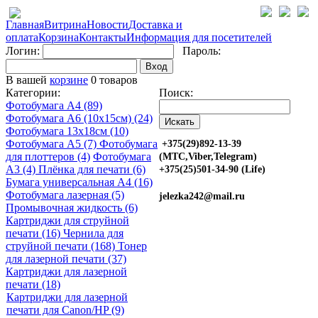
Главная
Витрина
Новости
Доставка и
оплата
Корзина
Контакты
Информация для посетителей
Логин:
Пароль:
Вход
В вашей
корзине
0 товаров
Категории:
Поиск:
Фотобумага A4 (89)
Фотобумага A6 (10х15см) (24)
Фотобумага 13х18см (10)
Фотобумага A5 (7)
Фотобумага
+375(29)892-13-39
для плоттеров (4)
Фотобумага
(МТС,Viber,Telegram)
A3 (4)
Плёнка для печати (6)
+375(25)501-34-90 (Life)
Бумага универсальная A4 (16)
Фотобумага лазерная (5)
jelezka242@mail.ru
Промывочная жидкость (6)
Картриджи для струйной
печати (16)
Чернила для
струйной печати (168)
Тонер
для лазерной печати (37)
Картриджи для лазерной
печати (18)
Картриджи для лазерной
печати для Canon/HP (9)