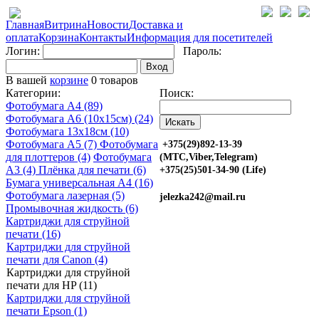
Главная
Витрина
Новости
Доставка и
оплата
Корзина
Контакты
Информация для посетителей
Логин:
Пароль:
Вход
В вашей
корзине
0 товаров
Категории:
Поиск:
Фотобумага A4 (89)
Фотобумага A6 (10х15см) (24)
Фотобумага 13х18см (10)
Фотобумага A5 (7)
Фотобумага
+375(29)892-13-39
для плоттеров (4)
Фотобумага
(МТС,Viber,Telegram)
A3 (4)
Плёнка для печати (6)
+375(25)501-34-90 (Life)
Бумага универсальная A4 (16)
Фотобумага лазерная (5)
jelezka242@mail.ru
Промывочная жидкость (6)
Картриджи для струйной
печати (16)
Картриджи для струйной
печати для Canon (4)
Картриджи для струйной
печати для HP (11)
Картриджи для струйной
печати Epson (1)