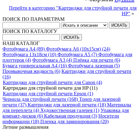
Перейти в категорию "Картриджи для струйной печати для
HP"
»
ПОИСК ПО ПАРАМЕТРАМ
ПОИСК ПО КАТАЛОГУ
НАШ КАТАЛОГ
Фотобумага A4 (89)
Фотобумага A6 (10х15см) (24)
Фотобумага 13х18см (10)
Фотобумага A5 (7)
Фотобумага для
плоттеров (4)
Фотобумага A3 (4)
Плёнка для печати (6)
Бумага универсальная A4 (16)
Фотобумага лазерная (5)
Промывочная жидкость (6)
Картриджи для струйной печати
(16)
Картриджи для струйной печати для Canon (4)
Картриджи для струйной печати для HP (11)
Картриджи для струйной печати Epson (1)
Чернила для струйной печати (168)
Тонер для лазерной
печати (37)
Картриджи для лазерной печати (18)
Материалы
для переплета (4)
Художественная галерея (1)
Упаковка для
компакт-дисков (6)
Кабельная продукция (3)
Носители
информации (18)
Пленка для ламинирования (20)
Летние размышления