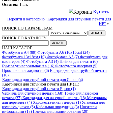
Остаток:
1 шт.
Купить
Перейти в категорию "Картриджи для струйной печати для
HP"
»
ПОИСК ПО ПАРАМЕТРАМ
ПОИСК ПО КАТАЛОГУ
НАШ КАТАЛОГ
Фотобумага A4 (89)
Фотобумага A6 (10х15см) (24)
Фотобумага 13х18см (10)
Фотобумага A5 (7)
Фотобумага для
плоттеров (4)
Фотобумага A3 (4)
Плёнка для печати (6)
Бумага универсальная A4 (16)
Фотобумага лазерная (5)
Промывочная жидкость (6)
Картриджи для струйной печати
(16)
Картриджи для струйной печати для Canon (4)
Картриджи для струйной печати для HP (11)
Картриджи для струйной печати Epson (1)
Чернила для струйной печати (168)
Тонер для лазерной
печати (37)
Картриджи для лазерной печати (18)
Материалы
для переплета (4)
Художественная галерея (1)
Упаковка для
компакт-дисков (6)
Кабельная продукция (3)
Носители
информации (18)
Пленка для ламинирования (20)