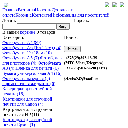
Главная
Витрина
Новости
Доставка и
оплата
Корзина
Контакты
Информация для посетителей
Логин:
Пароль:
Вход
В вашей
корзине
0 товаров
Категории:
Поиск:
Фотобумага A4 (89)
Фотобумага A6 (10х15см) (24)
Фотобумага 13х18см (10)
Фотобумага A5 (7)
Фотобумага
+375(29)892-13-39
для плоттеров (4)
Фотобумага
(МТС,Viber,Telegram)
A3 (4)
Плёнка для печати (6)
+375(25)501-34-90 (Life)
Бумага универсальная A4 (16)
Фотобумага лазерная (5)
jelezka242@mail.ru
Промывочная жидкость (6)
Картриджи для струйной
печати (16)
Картриджи для струйной
печати для Canon (4)
Картриджи для струйной
печати для HP (11)
Картриджи для струйной
печати Epson (1)