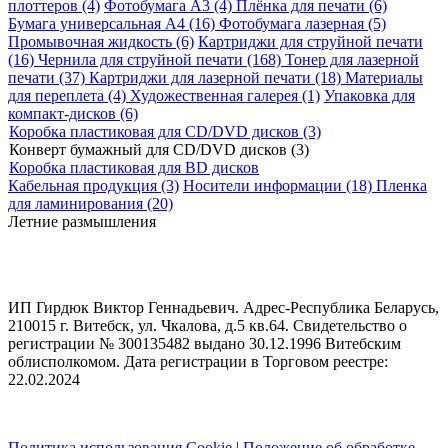
плоттеров (4)
Фотобумага A3 (4)
Плёнка для печати (6)
Бумага универсальная A4 (16)
Фотобумага лазерная (5)
Промывочная жидкость (6)
Картриджи для струйной печати
(16)
Чернила для струйной печати (168)
Тонер для лазерной
печати (37)
Картриджи для лазерной печати (18)
Материалы
для переплета (4)
Художественная галерея (1)
Упаковка для
компакт-дисков (6)
Коробка пластиковая для CD/DVD дисков (3)
Конверт бумажный для CD/DVD дисков (3)
Коробка пластиковая для BD дисков
Кабельная продукция (3)
Носители информации (18)
Пленка
для ламинирования (20)
Летние размышления
ИП Гирдюк Виктор Геннадьевич. Адрес-Республика Беларусь,
210015 г. Витебск, ул. Чкалова, д.5 кв.64. Свидетельство о
регистрации № 300135482 выдано 30.12.1996 Витебским
облисполкомом. Дата регистрации в Торговом реестре:
22.02.2024
Политика использования Cookie
|
Положение об обработке