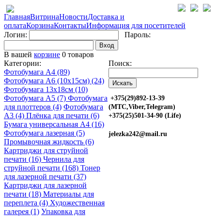
Главная
Витрина
Новости
Доставка и
оплата
Корзина
Контакты
Информация для посетителей
Логин:
Пароль:
Вход
В вашей
корзине
0 товаров
Категории:
Поиск:
Фотобумага A4 (89)
Фотобумага A6 (10х15см) (24)
Фотобумага 13х18см (10)
Фотобумага A5 (7)
Фотобумага
+375(29)892-13-39
для плоттеров (4)
Фотобумага
(МТС,Viber,Telegram)
A3 (4)
Плёнка для печати (6)
+375(25)501-34-90 (Life)
Бумага универсальная A4 (16)
Фотобумага лазерная (5)
jelezka242@mail.ru
Промывочная жидкость (6)
Картриджи для струйной
печати (16)
Чернила для
струйной печати (168)
Тонер
для лазерной печати (37)
Картриджи для лазерной
печати (18)
Материалы для
переплета (4)
Художественная
галерея (1)
Упаковка для