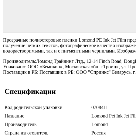
Прозрачные полиэстеровые пленки Lomond PE Ink Jet Film пре
получение четких текстов, фотографическое качество изображ
водорастворимыми, так и с пигментными чернилами. Изображ
Производитель:Ломонд Трайдинг Лтд., 12-14 Finch Road, Dougla
Упаковано: ООО «Бемикон», Московская обл. г.Троицк, ул. П
Поставщик в РБ: Поставщик в РБ: ООО "Спринкс" Беларусь, г.
Спецификации
Код родительской упаковки
0708411
Название
Lomond Pet Ink Jet Fi
Производитель
Lomond
Страна изготовитель
Россия