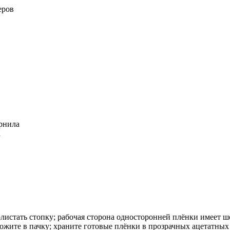
еров
рнила
а
олистать стопку; рабочая сторона односторонней плёнки имеет
ожите в пачку; храните готовые плёнки в прозрачных ацетатных