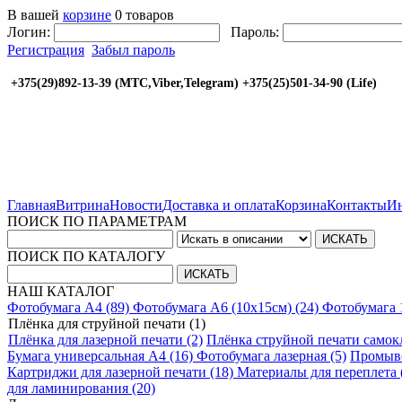
В вашей
корзине
0 товаров
Логин:
Пароль:
Регистрация
Забыл пароль
+375(29)892-13-39 (МТС,Viber,Telegram) +375(25
Главная
Витрина
Новости
Доставка и оплата
Корзина
Контакты
Ин
ПОИСК ПО ПАРАМЕТРАМ
ПОИСК ПО КАТАЛОГУ
НАШ КАТАЛОГ
Фотобумага A4 (89)
Фотобумага A6 (10х15см) (24)
Фотобумага 
Плёнка для струйной печати (1)
Плёнка для лазерной печати (2)
Плёнка струйной печати самокл
Бумага универсальная A4 (16)
Фотобумага лазерная (5)
Промыво
Картриджи для лазерной печати (18)
Материалы для переплета 
для ламинирования (20)