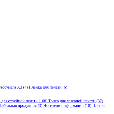
тобумага A3 (4)
Плёнка для печати (6)
 для струйной печати (168)
Тонер для лазерной печати (37)
Кабельная продукция (3)
Носители информации (18)
Пленка