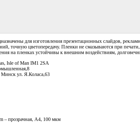
дназначены для изготовления презентационных слайдов, рекламн
ений, точную цветопередачу. Пленки не смазываются при печати,
ения на пленках устойчивы к внешним воздействиям, долговечн
s, Isle of Man IM1 2SA
ромышленная,8
 Минск ул. Я.Коласа,63
lm – прозрачная, А4, 100 мкм