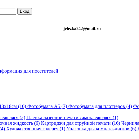
Вход
)501-34-90 (Life) jelezka242@mail.ru
формация для посетителей
13х18см (10)
Фотобумага A5 (7)
Фотобумага для плоттеров (4)
Фо
еящаяся (2)
Плёнка лазерной печати самоклеящаяся (1)
чная жидкость (6)
Картриджи для струйной печати (16)
Чернила
(4)
Художественная галерея (1)
Упаковка для компакт-дисков (6)