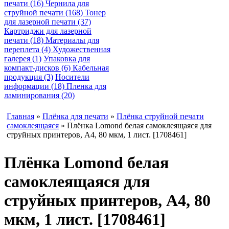
печати (16)
Чернила для
струйной печати (168)
Тонер
для лазерной печати (37)
Картриджи для лазерной
печати (18)
Материалы для
переплета (4)
Художественная
галерея (1)
Упаковка для
компакт-дисков (6)
Кабельная
продукция (3)
Носители
информации (18)
Пленка для
ламинирования (20)
Главная
»
Плёнка для печати
»
Плёнка струйной печати
самоклеящаяся
» Плёнка Lomond белая самоклеящаяся для
струйных принтеров, А4, 80 мкм, 1 лист. [1708461]
Плёнка Lomond белая
самоклеящаяся для
струйных принтеров, А4, 80
мкм, 1 лист. [1708461]