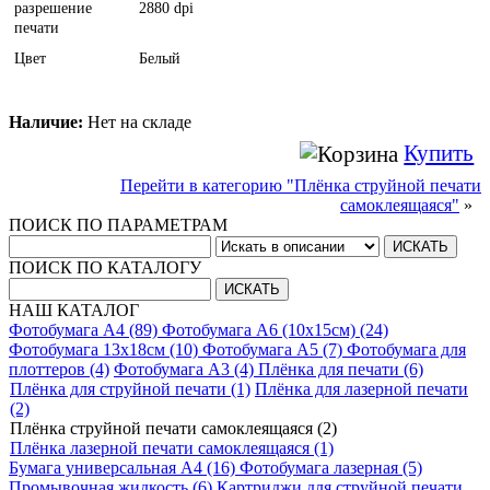
разрешение
2880 dpi
печати
Цвет
Белый
Наличие:
Нет на складе
Купить
Перейти в категорию "Плёнка струйной печати
самоклеящаяся"
»
ПОИСК ПО ПАРАМЕТРАМ
ПОИСК ПО КАТАЛОГУ
НАШ КАТАЛОГ
Фотобумага A4 (89)
Фотобумага A6 (10х15см) (24)
Фотобумага 13х18см (10)
Фотобумага A5 (7)
Фотобумага для
плоттеров (4)
Фотобумага A3 (4)
Плёнка для печати (6)
Плёнка для струйной печати (1)
Плёнка для лазерной печати
(2)
Плёнка струйной печати самоклеящаяся (2)
Плёнка лазерной печати самоклеящаяся (1)
Бумага универсальная A4 (16)
Фотобумага лазерная (5)
Промывочная жидкость (6)
Картриджи для струйной печати