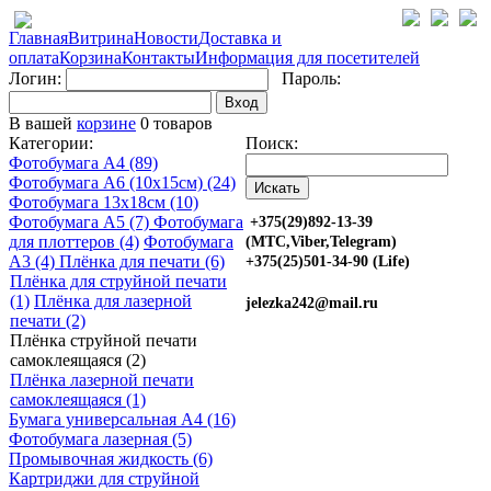
Главная
Витрина
Новости
Доставка и
оплата
Корзина
Контакты
Информация для посетителей
Логин:
Пароль:
Вход
В вашей
корзине
0 товаров
Категории:
Поиск:
Фотобумага A4 (89)
Фотобумага A6 (10х15см) (24)
Фотобумага 13х18см (10)
Фотобумага A5 (7)
Фотобумага
+375(29)892-13-39
для плоттеров (4)
Фотобумага
(МТС,Viber,Telegram)
A3 (4)
Плёнка для печати (6)
+375(25)501-34-90 (Life)
Плёнка для струйной печати
(1)
Плёнка для лазерной
jelezka242@mail.ru
печати (2)
Плёнка струйной печати
самоклеящаяся (2)
Плёнка лазерной печати
самоклеящаяся (1)
Бумага универсальная A4 (16)
Фотобумага лазерная (5)
Промывочная жидкость (6)
Картриджи для струйной