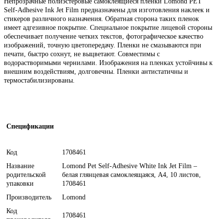
Непрозрачные полиэстеровые самоклеящиеся пленки Lomond PET
Self-Adhesive Ink Jet Film предназначены для изготовления наклеек и
стикеров различного назначения. Обратная сторона таких пленок
имеет адгезивное покрытие. Специальное покрытие лицевой стороны
обеспечивает получение четких текстов, фотографическое качество
изображений, точную цветопередачу. Пленки не смазываются при
печати, быстро сохнут, не выцветают. Совместимы с
водорастворимыми чернилами. Изображения на пленках устойчивы к
внешним воздействиям, долговечны. Пленки антистатичны и
термостабилизированы.
Спецификации
Код
1708461
Название
Lomond Pet Self-Adhesive White Ink Jet Film –
родительской
белая глянцевая самоклеящаяся, А4, 10 листов,
упаковки
1708461
Производитель
Lomond
Код
1708461