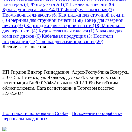
плоттеров (4)
Фотобумага A3 (4)
Плёнка для печати (6)
Бумага универсальная A4 (16)
Фотобумага лазерная (5)
Промывочная жидкость (6)
Картриджи для струйной печати
(16)
Чернила для струйной печати (168)
Тонер для лазерной
печати (37)
Картриджи для лазерной печати (18)
Материалы
для переплета (4)
Художественная галерея (1)
Упаковка для
компакт-дисков (6)
Кабельная продукция (3)
Носители
информации (18)
Пленка для ламинирования (20)
Летние размышления
ИП Гирдюк Виктор Геннадьевич. Адрес-Республика Беларусь,
210015 г. Витебск, ул. Чкалова, д.5 кв.64. Свидетельство о
регистрации № 300135482 выдано 30.12.1996 Витебским
облисполкомом. Дата регистрации в Торговом реестре:
22.02.2024
Политика использования Cookie
|
Положение об обработке
персональных данных