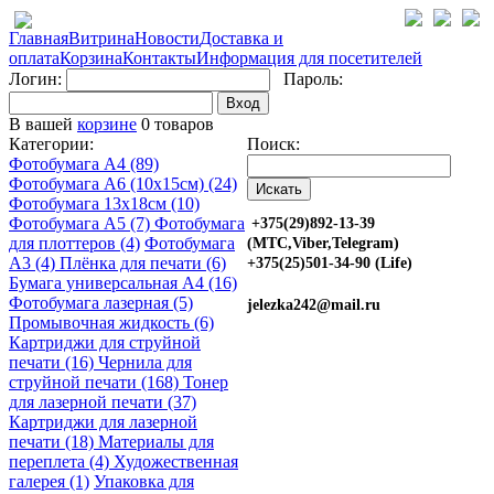
Главная
Витрина
Новости
Доставка и
оплата
Корзина
Контакты
Информация для посетителей
Логин:
Пароль:
Вход
В вашей
корзине
0 товаров
Категории:
Поиск:
Фотобумага A4 (89)
Фотобумага A6 (10х15см) (24)
Фотобумага 13х18см (10)
Фотобумага A5 (7)
Фотобумага
+375(29)892-13-39
для плоттеров (4)
Фотобумага
(МТС,Viber,Telegram)
A3 (4)
Плёнка для печати (6)
+375(25)501-34-90 (Life)
Бумага универсальная A4 (16)
Фотобумага лазерная (5)
jelezka242@mail.ru
Промывочная жидкость (6)
Картриджи для струйной
печати (16)
Чернила для
струйной печати (168)
Тонер
для лазерной печати (37)
Картриджи для лазерной
печати (18)
Материалы для
переплета (4)
Художественная
галерея (1)
Упаковка для