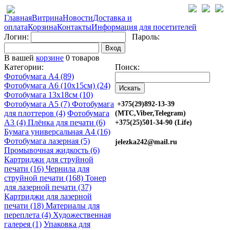
Главная
Витрина
Новости
Доставка и
оплата
Корзина
Контакты
Информация для посетителей
Логин:
Пароль:
Вход
В вашей
корзине
0 товаров
Категории:
Поиск:
Фотобумага A4 (89)
Фотобумага A6 (10х15см) (24)
Фотобумага 13х18см (10)
Фотобумага A5 (7)
Фотобумага
+375(29)892-13-39
для плоттеров (4)
Фотобумага
(МТС,Viber,Telegram)
A3 (4)
Плёнка для печати (6)
+375(25)501-34-90 (Life)
Бумага универсальная A4 (16)
Фотобумага лазерная (5)
jelezka242@mail.ru
Промывочная жидкость (6)
Картриджи для струйной
печати (16)
Чернила для
струйной печати (168)
Тонер
для лазерной печати (37)
Картриджи для лазерной
печати (18)
Материалы для
переплета (4)
Художественная
галерея (1)
Упаковка для