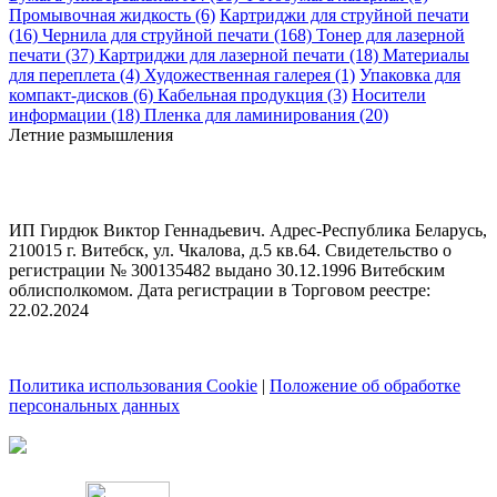
Промывочная жидкость (6)
Картриджи для струйной печати
(16)
Чернила для струйной печати (168)
Тонер для лазерной
печати (37)
Картриджи для лазерной печати (18)
Материалы
для переплета (4)
Художественная галерея (1)
Упаковка для
компакт-дисков (6)
Кабельная продукция (3)
Носители
информации (18)
Пленка для ламинирования (20)
Летние размышления
ИП Гирдюк Виктор Геннадьевич. Адрес-Республика Беларусь,
210015 г. Витебск, ул. Чкалова, д.5 кв.64. Свидетельство о
регистрации № 300135482 выдано 30.12.1996 Витебским
облисполкомом. Дата регистрации в Торговом реестре:
22.02.2024
Политика использования Cookie
|
Положение об обработке
персональных данных