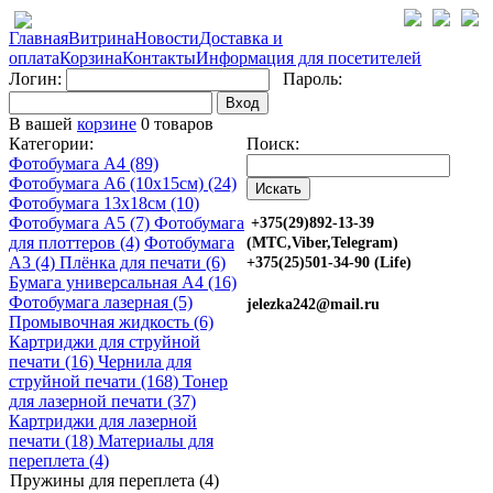
Главная
Витрина
Новости
Доставка и
оплата
Корзина
Контакты
Информация для посетителей
Логин:
Пароль:
Вход
В вашей
корзине
0 товаров
Категории:
Поиск:
Фотобумага A4 (89)
Фотобумага A6 (10х15см) (24)
Фотобумага 13х18см (10)
Фотобумага A5 (7)
Фотобумага
+375(29)892-13-39
для плоттеров (4)
Фотобумага
(МТС,Viber,Telegram)
A3 (4)
Плёнка для печати (6)
+375(25)501-34-90 (Life)
Бумага универсальная A4 (16)
Фотобумага лазерная (5)
jelezka242@mail.ru
Промывочная жидкость (6)
Картриджи для струйной
печати (16)
Чернила для
струйной печати (168)
Тонер
для лазерной печати (37)
Картриджи для лазерной
печати (18)
Материалы для
переплета (4)
Пружины для переплета (4)