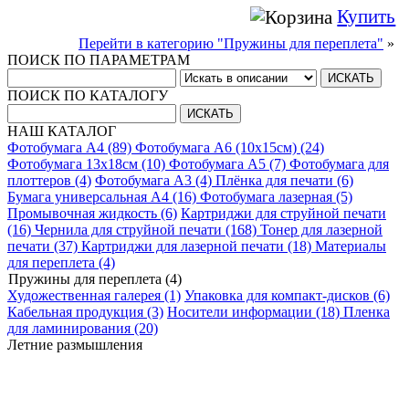
Купить
Перейти в категорию "Пружины для переплета"
»
ПОИСК ПО ПАРАМЕТРАМ
ПОИСК ПО КАТАЛОГУ
НАШ КАТАЛОГ
Фотобумага A4 (89)
Фотобумага A6 (10х15см) (24)
Фотобумага 13х18см (10)
Фотобумага A5 (7)
Фотобумага для
плоттеров (4)
Фотобумага A3 (4)
Плёнка для печати (6)
Бумага универсальная A4 (16)
Фотобумага лазерная (5)
Промывочная жидкость (6)
Картриджи для струйной печати
(16)
Чернила для струйной печати (168)
Тонер для лазерной
печати (37)
Картриджи для лазерной печати (18)
Материалы
для переплета (4)
Пружины для переплета (4)
Художественная галерея (1)
Упаковка для компакт-дисков (6)
Кабельная продукция (3)
Носители информации (18)
Пленка
для ламинирования (20)
Летние размышления