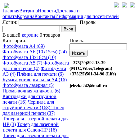
Главная
Витрина
Новости
Доставка и
оплата
Корзина
Контакты
Информация для посетителей
Логин:
Пароль:
Вход
В вашей
корзине
0 товаров
Категории:
Поиск:
Фотобумага A4 (89)
Фотобумага A6 (10х15см) (24)
Фотобумага 13х18см (10)
Фотобумага A5 (7)
Фотобумага
+375(29)892-13-39
для плоттеров (4)
Фотобумага
(МТС,Viber,Telegram)
A3 (4)
Плёнка для печати (6)
+375(25)501-34-90 (Life)
Бумага универсальная A4 (16)
Фотобумага лазерная (5)
jelezka242@mail.ru
Промывочная жидкость (6)
Картриджи для струйной
печати (16)
Чернила для
струйной печати (168)
Тонер
для лазерной печати (37)
Тонер для лазерной печати для
HP (3)
Тонер для лазерной
печати для Canon/HP (16)
Тонер для лазерной печати для