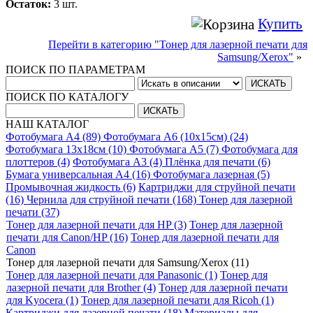
Остаток:
3 шт.
Купить
Перейти в категорию "Тонер для лазерной печати для
Samsung/Xerox"
»
ПОИСК ПО ПАРАМЕТРАМ
ПОИСК ПО КАТАЛОГУ
НАШ КАТАЛОГ
Фотобумага A4 (89)
Фотобумага A6 (10х15см) (24)
Фотобумага 13х18см (10)
Фотобумага A5 (7)
Фотобумага для
плоттеров (4)
Фотобумага A3 (4)
Плёнка для печати (6)
Бумага универсальная A4 (16)
Фотобумага лазерная (5)
Промывочная жидкость (6)
Картриджи для струйной печати
(16)
Чернила для струйной печати (168)
Тонер для лазерной
печати (37)
Тонер для лазерной печати для HP (3)
Тонер для лазерной
печати для Canon/HP (16)
Тонер для лазерной печати для
Canon
Тонер для лазерной печати для Samsung/Xerox (11)
Тонер для лазерной печати для Panasonic (1)
Тонер для
лазерной печати для Brother (4)
Тонер для лазерной печати
для Kyocera (1)
Тонер для лазерной печати для Ricoh (1)
Картриджи для лазерной печати (18)
Материалы для