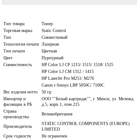
Тип товара
Тонер
Торговая марка
Static Control
Тип
Совместимый
Технология печати
Лазерная
Тип печати
Цветная
Цвет
Пурпурный
Совместимость
HP Color LJ CP 1215/ 1515/ 1518/ 1525
HP Color LJ CM 1312 / 1415
HP LaserJet Pro M251/ M276
Canon i-Sensys LBP 5050C/ 7100C
Вес изделия нетто
50 гр.
Импортер и
ООО ""Белый картридж"", г. Минск, ул. Мележа,
фасовщик в РБ
д.5, корп.1, пом.215
Страна
Великобритания
производства
STATIC CONTROL COMPONENTS (EUROPE)
Производитель
LIMITED
Срок годности
Не ограничен