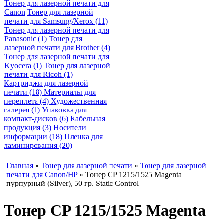
Тонер для лазерной печати для
Canon
Тонер для лазерной
печати для Samsung/Xerox (11)
Тонер для лазерной печати для
Panasonic (1)
Тонер для
лазерной печати для Brother (4)
Тонер для лазерной печати для
Kyocera (1)
Тонер для лазерной
печати для Ricoh (1)
Картриджи для лазерной
печати (18)
Материалы для
переплета (4)
Художественная
галерея (1)
Упаковка для
компакт-дисков (6)
Кабельная
продукция (3)
Носители
информации (18)
Пленка для
ламинирования (20)
Главная
»
Тонер для лазерной печати
»
Тонер для лазерной
печати для Canon/HP
» Тонер CP 1215/1525 Magenta
пурпурный (Silver), 50 гр. Static Control
Тонер CP 1215/1525 Magenta