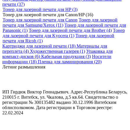
печати (37)
Тонер для лазерной печати для HP (3)
Тонер для лазерной печати для Canon/HP (16)
Тонер для лазерной печати для Canon
Тонер для лазерной
печати для Samsung/Xerox (11)
Тонер для лазерной печати для
Panasonic (1)
Тонер для лазерной печати для Brother (4)
Тонер
для лазерной печати для Kyocera (1)
Тонер для лазерной
печати для Ricoh (1)
Картриджи для лазерной печати (18)
Материалы для
переплета (4)
Художественная галерея (1)
Упаковка для
компакт-дисков (6)
Кабельная продукция (3)
Носители
информации (18)
Пленка для ламинирования (20)
Летние размышления
ИП Гирдюк Виктор Геннадьевич. Адрес-Республика Беларусь,
210015 г. Витебск, ул. Чкалова, д.5 кв.64. Свидетельство о
регистрации № 300135482 выдано 30.12.1996 Витебским
облисполкомом. Дата регистрации в Торговом реестре:
22.02.2024