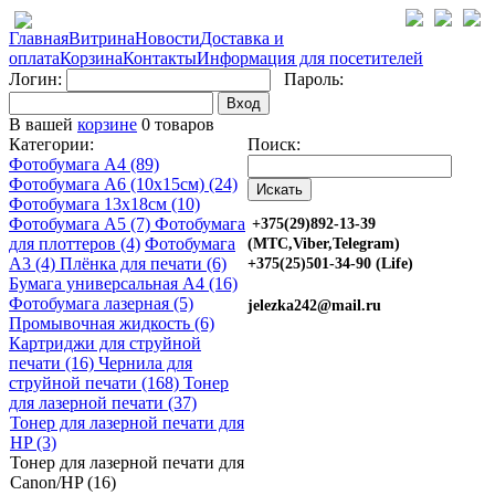
Главная
Витрина
Новости
Доставка и
оплата
Корзина
Контакты
Информация для посетителей
Логин:
Пароль:
Вход
В вашей
корзине
0 товаров
Категории:
Поиск:
Фотобумага A4 (89)
Фотобумага A6 (10х15см) (24)
Фотобумага 13х18см (10)
Фотобумага A5 (7)
Фотобумага
+375(29)892-13-39
для плоттеров (4)
Фотобумага
(МТС,Viber,Telegram)
A3 (4)
Плёнка для печати (6)
+375(25)501-34-90 (Life)
Бумага универсальная A4 (16)
Фотобумага лазерная (5)
jelezka242@mail.ru
Промывочная жидкость (6)
Картриджи для струйной
печати (16)
Чернила для
струйной печати (168)
Тонер
для лазерной печати (37)
Тонер для лазерной печати для
HP (3)
Тонер для лазерной печати для
Canon/HP (16)